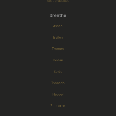
Best practices
Drenthe
Google Privacy Policy
Assen
Beilen
Emmen
Roden
Eelde
Tynaarlo
Meppel
Zuidlaren
Aanbieder /
Naam
Vervaldatum
Omschrijving