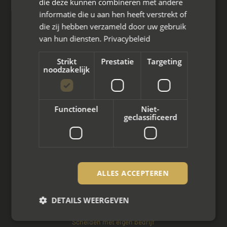
die deze kunnen combineren met andere
informatie die u aan hen heeft verstrekt of
die zij hebben verzameld door uw gebruik
van hun diensten.
Privacybeleid
Wat we doen
Strikt
Prestatie
Targeting
Mediation bij scheiding
noodzakelijk
Arbeidsmediation
Functioneel
Niet-
Zakelijke mediation
geclassificeerd
Familie mediation
Vertrouwenspersoon
ALLES ACCEPTEREN
Scheiden met kinderen
DETAILS WEERGEVEN
Scheiden met koophuis
Scheiden met eigen bedrijf