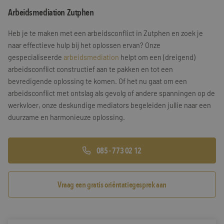
Arbeidsmediation Zutphen
Training & Leiderschap
Referenties
Heb je te maken met een arbeidsconflict in Zutphen en zoek je
Blogs
naar effectieve hulp bij het oplossen ervan? Onze
gespecialiseerde
arbeidsmediation
helpt om een (dreigend)
Documenten
arbeidsconflict constructief aan te pakken en tot een
bevredigende oplossing te komen. Of het nu gaat om een
Gratis folder
arbeidsconflict met ontslag als gevolg of andere spanningen op de
Contact
werkvloer, onze deskundige mediators begeleiden jullie naar een
duurzame en harmonieuze oplossing.
085 - 773 02 12
Vraag een gratis oriëntatiegesprek aan