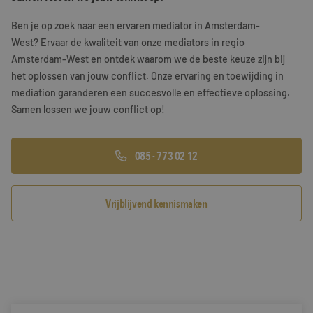
Training & Leiderschap
Referenties
Ben je op zoek naar een ervaren mediator in Amsterdam-
West? Ervaar de kwaliteit van onze mediators in regio
Blogs
Amsterdam-West en ontdek waarom we de beste keuze zijn bij
het oplossen van jouw conflict. Onze ervaring en toewijding in
Documenten
mediation garanderen een succesvolle en effectieve oplossing.
Samen lossen we jouw conflict op!
Gratis folder
Contact
085 - 773 02 12
Vrijblijvend kennismaken