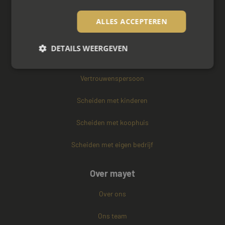
Arbeidsmediation
ALLES ACCEPTEREN
Zakelijke mediation
DETAILS WEERGEVEN
Familie mediation
Vertrouwenspersoon
Strikt noodzakelijk
Prestatie
Targeting
Scheiden met kinderen
Functioneel
Niet-geclassificeerd
Strikt noodzakelijke cookies maken de
Scheiden met koophuis
kernfunctionaliteiten van de website mogelijk, zoals
gebruikersaanmelding en accountbeheer. De
Scheiden met eigen bedrijf
website kan niet goed worden gebruikt zonder de
strikt noodzakelijke cookies.
Naam
Aanbieder / Domein
Vervaldatum
Over mayet
CookieScriptConsent
4 weken 2
CookieScript
dagen
www.mayetmediators.nl
Over ons
Ons team