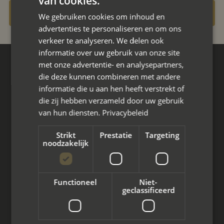
van cookies.
Gratis oriëntatiegesprek aanvragen
We gebruiken cookies om inhoud en
advertenties te personaliseren en om ons
verkeer te analyseren. We delen ook
informatie over uw gebruik van onze site
met onze advertentie- en analysepartners,
Hoofdkantoor
die deze kunnen combineren met andere
Den Berg 16A
informatie die u aan hen heeft verstrekt of
4661 KZ Halsteren,
die zij hebben verzameld door uw gebruik
van hun diensten.
Privacybeleid
085 - 773 02 12
Strikt
Prestatie
Targeting
aanvraag@mayet.nl
noodzakelijk
Functioneel
Niet-
geclassificeerd
Wat we doen
Mediation bij scheiding