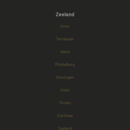
DoubleClick
(eigendom van
Google) om te
bepalen of de
Zeeland
browser van d
websitebezoek
cookies onders
Goes
Terneuzen
Veere
Middelburg
Vlissingen
Hulst
Tholen
Zierikzee
Zeeland