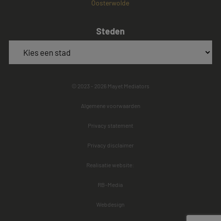
Oosterwolde
Steden
© 2023 - 2026 Mayet Mediators
Algemene voorwaarden
Privacy statement
Privacy disclaimer
Realisatie website:
RB-Media
Webdesign