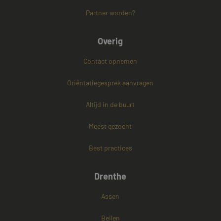
Partner worden?
Overig
PHPSESSID
Sessie
PHP.net
Contact opnemen
www.mayetmediators.nl
Oriëntatiegesprek aanvragen
Altijd in de buurt
Google Privacy Policy
Meest gezocht
Best practices
Drenthe
Assen
Beilen