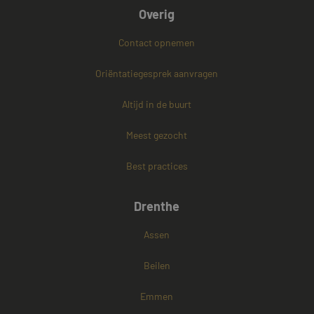
Overig
Contact opnemen
PHPSESSID
Sessie
PHP.net
www.mayetmediators.nl
Oriëntatiegesprek aanvragen
Altijd in de buurt
Google Privacy Policy
Meest gezocht
Best practices
Drenthe
Assen
Beilen
Emmen