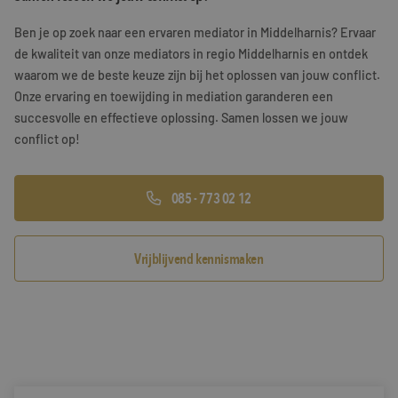
Training & Leiderschap
Referenties
Ben je op zoek naar een ervaren mediator in Middelharnis? Ervaar
de kwaliteit van onze mediators in regio Middelharnis en ontdek
Blogs
waarom we de beste keuze zijn bij het oplossen van jouw conflict.
Onze ervaring en toewijding in mediation garanderen een
Documenten
succesvolle en effectieve oplossing. Samen lossen we jouw
conflict op!
Gratis folder
Contact
085 - 773 02 12
Vrijblijvend kennismaken