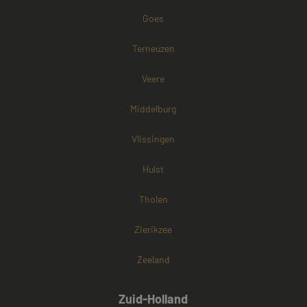
Google) om te
bepalen of de
Goes
browser van d
websitebezoek
cookies onders
Terneuzen
Veere
Middelburg
Vlissingen
Hulst
Tholen
Zierikzee
Zeeland
Zuid-Holland