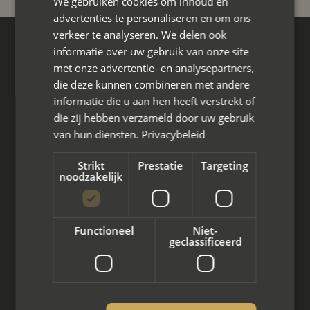
We gebruiken cookies om inhoud en
advertenties te personaliseren en om ons
verkeer te analyseren. We delen ook
informatie over uw gebruik van onze site
Hoofdkantoor
met onze advertentie- en analysepartners,
Den Berg 16A
die deze kunnen combineren met andere
4661 KZ Halsteren,
informatie die u aan hen heeft verstrekt of
085 - 773 02 12
die zij hebben verzameld door uw gebruik
van hun diensten.
Privacybeleid
aanvraag@mayet.nl
Strikt
Prestatie
Targeting
noodzakelijk
Wat we doen
Functioneel
Niet-
geclassificeerd
Mediation bij scheiding
Arbeidsmediation