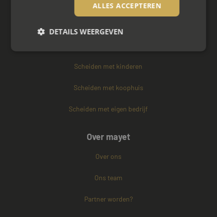
Zakelijke mediation
ALLES ACCEPTEREN
Familie mediation
DETAILS WEERGEVEN
Vertrouwenspersoon
Scheiden met kinderen
Strikt noodzakelijk
Prestatie
Targeting
Functioneel
Niet-geclassificeerd
Scheiden met koophuis
Strikt noodzakelijke cookies maken de
Scheiden met eigen bedrijf
kernfunctionaliteiten van de website mogelijk, zoals
gebruikersaanmelding en accountbeheer. De
website kan niet goed worden gebruikt zonder de
strikt noodzakelijke cookies.
Over mayet
Naam
Aanbieder / Domein
Vervaldatum
Over ons
CookieScriptConsent
4 weken 2
CookieScript
dagen
www.mayetmediators.nl
Ons team
Partner worden?