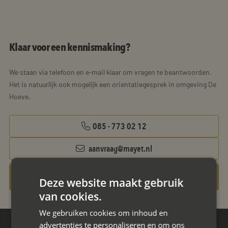
Klaar voor een kennismaking?
We staan via telefoon en e-mail klaar om vragen te beantwoorden.
Het is natuurlijk ook mogelijk een orientatiegesprek in omgeving De
Hoeve.
085 - 773 02 12
aanvraag@mayet.nl
Gratis oriëntatiegesprek aanvragen
Deze website maakt gebruik
van cookies.
We gebruiken cookies om inhoud en
advertenties te personaliseren en om ons