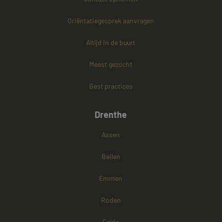
Oriëntatiegesprek aanvragen
PHPSESSID
Sessie
PHP.net
www.mayetmediators.nl
Altijd in de buurt
Meest gezocht
Google Privacy Policy
Best practices
Drenthe
Assen
Beilen
Emmen
Roden
Eelde