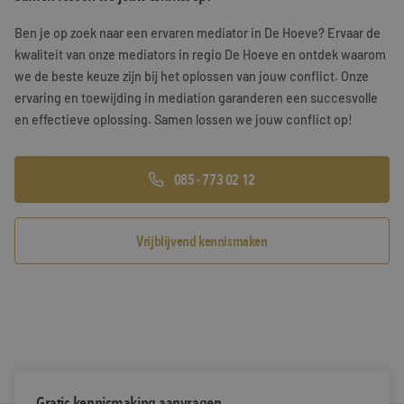
Training & Leiderschap
Referenties
Ben je op zoek naar een ervaren mediator in De Hoeve? Ervaar de
kwaliteit van onze mediators in regio De Hoeve en ontdek waarom
Blogs
we de beste keuze zijn bij het oplossen van jouw conflict. Onze
ervaring en toewijding in mediation garanderen een succesvolle
Documenten
en effectieve oplossing. Samen lossen we jouw conflict op!
Gratis folder
085 - 773 02 12
Contact
Vrijblijvend kennismaken
Gratis kennismaking aanvragen