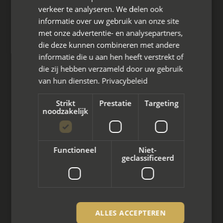
Hoofdkantoor
verkeer te analyseren. We delen ook
Den Berg 16A
informatie over uw gebruik van onze site
4661 KZ Halsteren,
met onze advertentie- en analysepartners,
die deze kunnen combineren met andere
085 - 773 02 12
informatie die u aan hen heeft verstrekt of
die zij hebben verzameld door uw gebruik
aanvraag@mayet.nl
van hun diensten.
Privacybeleid
Strikt
Prestatie
Targeting
noodzakelijk
Wat we doen
Functioneel
Niet-
Mediation bij scheiding
geclassificeerd
Arbeidsmediation
Zakelijke mediation
ALLES ACCEPTEREN
Familie mediation