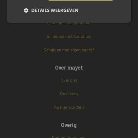
Vertrouwenspersoon
DETAILS WEERGEVEN
Scheiden met kinderen
Strikt noodzakelijk
Prestatie
Targeting
Scheiden met koophuis
Functioneel
Niet-geclassificeerd
Scheiden met eigen bedrijf
Strikt noodzakelijke cookies maken de
kernfunctionaliteiten van de website mogelijk, zoals
gebruikersaanmelding en accountbeheer. De
Over mayet
website kan niet goed worden gebruikt zonder de
strikt noodzakelijke cookies.
Over ons
Naam
Aanbieder / Domein
Vervaldatum
CookieScriptConsent
4 weken 2
Ons team
CookieScript
dagen
www.mayetmediators.nl
Partner worden?
Overig
Contact opnemen