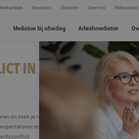
Werkgebied
Branches
Diensten
Over ons
Referenties
Mediation bij scheiding
Arbeidsmediation
Ove
ICT IN
ren en zoek je naar
gespecialiseerde
eidsconflict