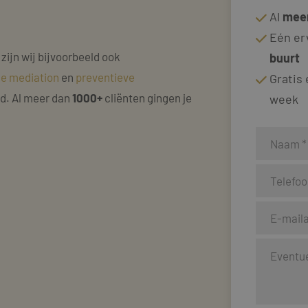
Al
meer
Eén er
 zijn wij bijvoorbeeld ook
buurt
ke mediation
en
preventieve
Gratis
nd. Al meer dan
1000+
cliënten gingen je
week