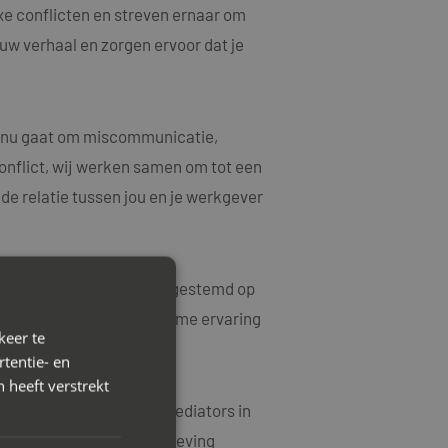
xe conflicten en streven ernaar om
ouw verhaal en zorgen ervoor dat je
et nu gaat om miscommunicatie,
onflict, wij werken samen om tot een
e relatie tussen jou en je werkgever
rkoplossingen die zijn afgestemd op
ke kwesties en hebben ruime ervaring
keer te
tentie- en
 heeft verstrekt
 contact op met Mayet Mediators in
e en harmonieuze werkomgeving