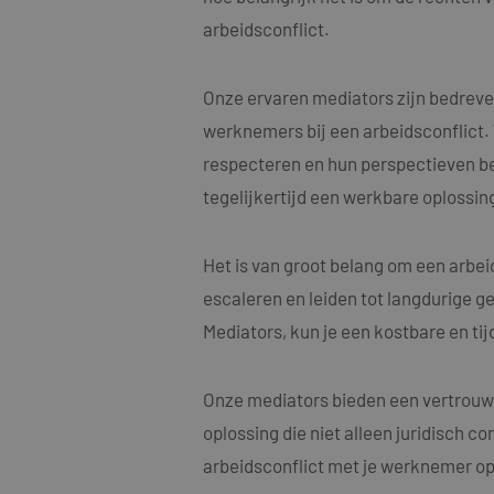
arbeidsconflict.
Onze ervaren mediators zijn bedreve
werknemers bij een arbeidsconflict.
Naam
respecteren en hun perspectieven begr
Naam
fp_user_id
Aanbi
Naam
Dome
tegelijkertijd een werkbare oplossing
_clck
MUID
Micro
Corp
.bing
Het is van groot belang om een arbe
_ga_4ZL076M2M8
escaleren en leiden tot langdurige ge
_ga
MR
Micro
Mediators, kun je een kostbare en ti
Corp
.c.bi
SRM_B
Micro
Onze mediators bieden een vertrouwe
Corp
.c.bi
oplossing die niet alleen juridisch c
SM
.c.cla
_clsk
arbeidsconflict met je werknemer op 