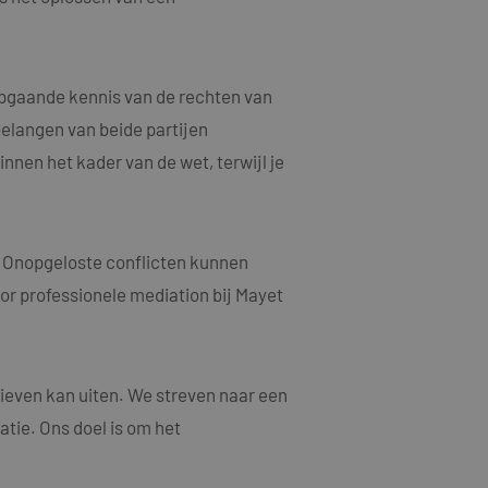
n een willekeurig
ebruikt, kan
oed voorbeeld is het
or een gebruiker
epgaande kennis van de rechten van
elangen van beide partijen
jving
nnen het kader van de wet, terwijl je
acties en
gebruikerservaring
als een unieke
ten microsoft-
niseert tussen veel
. Onopgeloste conflicten kunnen
tics om de
kers kunnen worden
oor professionele mediation bij Mayet
rsal Analytics -
ruiken om het
emeen gebruikte
n.
gebruikt om unieke
rig gegenereerd
nomen in elk
oor de goede
m bezoekers-,
ieven kan uiten. We streven naar een
or de
atie. Ons doel is om het
ruiken om het
larity analytics
n.
r de sessie van de
eergaven te