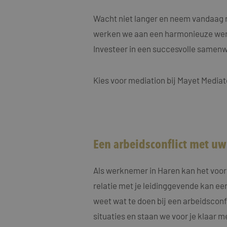
MUID
Micro
Corp
.clari
Wacht niet langer en neem vandaag n
werken we aan een harmonieuze wer
MR
Micro
Investeer in een succesvolle samen
Corp
.c.cla
ANONCHK
Micro
Kies voor mediation bij Mayet Mediat
Corp
.c.cla
IDE
Goog
.doub
_fbp
Meta
Een arbeidsconflict met u
Inc.
.maye
_gcl_au
Als werknemer in Haren kan het voor
Goog
.maye
relatie met je leidinggevende kan een
weet wat te doen bij een arbeidsconf
test_cookie
Goog
.doub
situaties en staan we voor je klaar m