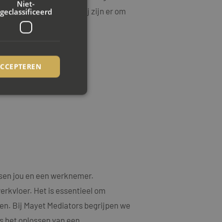
Niet-
mst staan voorop, en wij zijn er om
geclassificeerd
ACCEPTEREN
rd
elding en
ookie-Script.com-
ssen jou en een werknemer.
ezoekers te
ie-Script.com is
erkvloer. Het is essentieel om
en. Bij Mayet Mediators begrijpen we
op basis van de PHP-
emene doeleinden die
s het oplossen van een
uikerssessies te