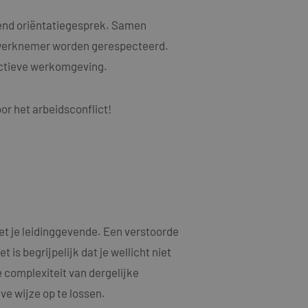
als een unieke
ytische doeleinden.
ten microsoft-
niseert tussen veel
vend oriëntatiegesprek. Samen
kers kunnen worden
 werknemer worden gerespecteerd.
ruiken om het
uctieve werkomgeving.
n.
bruiker de website
or het arbeidsconflict!
ebruiker mogelijk
t.
t informatie uit
er eventuele
dat hij de genoemde
ducten te leveren,
t informatie uit
t je leidinggevende. Een verstoorde
er eventuele
dat hij de genoemde
is begrijpelijk dat je wellicht niet
e complexiteit van dergelijke
ndom van Google)
 cookies
ve wijze op te lossen.