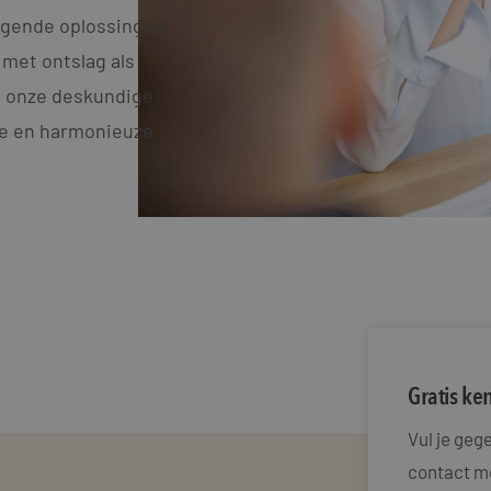
igende oplossing te
 met ontslag als
, onze deskundige
me en harmonieuze
Gratis k
Vul je ge
contact me