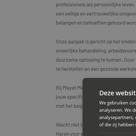
professionele als persoonlijke leve
een veilige en vertrouwelijke omgevin
belangen en behoeften gehoord word
Onze aanpak is gericht op het vinden
oneerlijke behandeling, arbeidsvoorw
duurzame oplossing te komen. Door t
te herstellen en een gezonde werko
Bij Mayet Mediators begrijpen we oo
Deze websit
jouw specifieke situatie. Onze medi
We gebruiken coo
met het begeleiden van diverse arbe
analyseren. We de
analysepartners,
of die zij hebbe
Wacht niet langer met het aanpakken
Haren voor een vrijblijvend adviesg