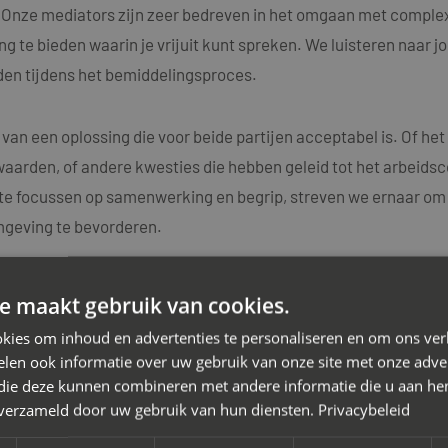
n. Onze mediators zijn zeer bedreven in het omgaan met comple
g te bieden waarin je vrijuit kunt spreken. We luisteren naar j
en tijdens het bemiddelingsproces.
 van een oplossing die voor beide partijen acceptabel is. Of h
aarden, of andere kwesties die hebben geleid tot het arbeidsc
e focussen op samenwerking en begrip, streven we ernaar om d
mgeving te bevorderen.
k dat elk arbeidsconflict uniek is en daarom bieden we maatwe
e maakt gebruik van cookies.
ators beschikken over diepgaande kennis van arbeidsrechtelij
kies om inhoud en advertenties te personaliseren en om ons ver
idsconflicten.
len ook informatie over uw gebruik van onze site met onze adver
 die deze kunnen combineren met andere informatie die u aan hen
n verzameld door uw gebruik van hun diensten.
Privacybeleid
 van het arbeidsconflict met je werkgever. Neem vandaag nog
esprek. Samen zetten we de eerste stap richting een positiev