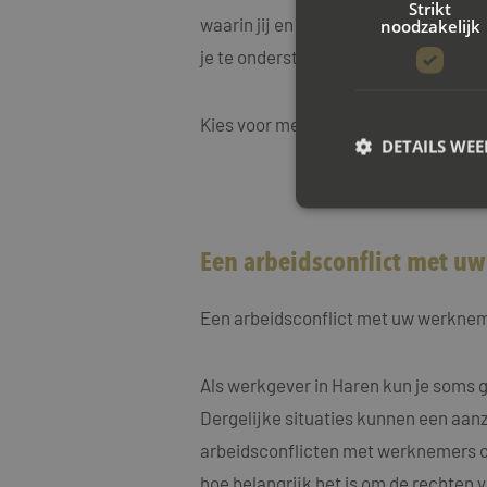
Strikt
waarin jij en je werkgever weer effe
noodzakelijk
je te ondersteunen bij elke stap van 
Kies voor mediation bij Mayet Mediat
DETAILS WE
S
Een arbeidsconflict met u
Strikt noodzakelijke
accountbeheer. De we
Een arbeidsconflict met uw werknem
Naam
CookieScriptConse
Als werkgever in Haren kun je soms 
Dergelijke situaties kunnen een aanzi
arbeidsconflicten met werknemers op
PHPSESSID
hoe belangrijk het is om de rechten