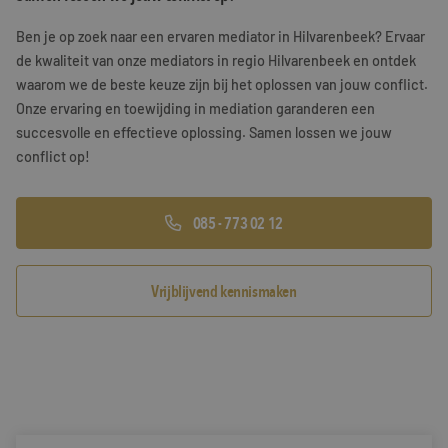
Training & Leiderschap
Referenties
Ben je op zoek naar een ervaren mediator in Hilvarenbeek? Ervaar
de kwaliteit van onze mediators in regio Hilvarenbeek en ontdek
Blogs
waarom we de beste keuze zijn bij het oplossen van jouw conflict.
Onze ervaring en toewijding in mediation garanderen een
Documenten
succesvolle en effectieve oplossing. Samen lossen we jouw
conflict op!
Gratis folder
Contact
085 - 773 02 12
Vrijblijvend kennismaken