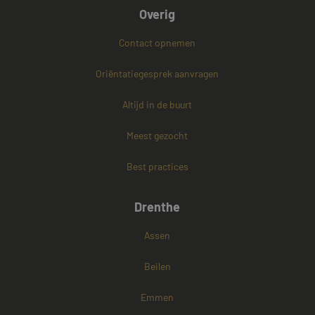
Overig
Contact opnemen
PHPSESSID
Sessie
PHP.net
www.mayetmediators.nl
Oriëntatiegesprek aanvragen
Altijd in de buurt
Google Privacy Policy
Meest gezocht
Best practices
Drenthe
Assen
Beilen
Emmen