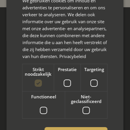
We gebruiken cookies om inhoud en
advertenties te personaliseren en om ons
verkeer te analyseren. We delen ook
informatie over uw gebruik van onze site
Hoofdkantoor
met onze advertentie- en analysepartners,
Den Berg 16A
die deze kunnen combineren met andere
4661 KZ Halsteren,
informatie die u aan hen heeft verstrekt of
085 - 773 02 12
die zij hebben verzameld door uw gebruik
van hun diensten.
Privacybeleid
aanvraag@mayet.nl
Strikt
Prestatie
Targeting
noodzakelijk
Wat we doen
Functioneel
Niet-
geclassificeerd
Mediation bij scheiding
Arbeidsmediation