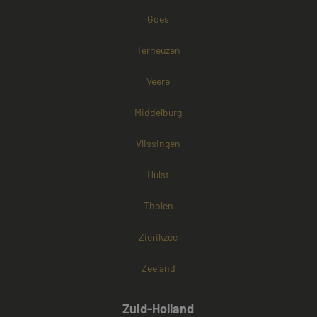
Google) om te
bepalen of de
Goes
browser van d
websitebezoek
cookies onders
Terneuzen
Veere
Middelburg
Vlissingen
Hulst
Tholen
Zierikzee
Zeeland
Zuid-Holland