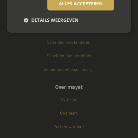
Zakelijke mediation
ALLES ACCEPTEREN
Familie mediation
DETAILS WEERGEVEN
Vertrouwenspersoon
Scheiden met kinderen
Strikt noodzakelijk
Prestatie
Targeting
Functioneel
Niet-geclassificeerd
Scheiden met koophuis
Strikt noodzakelijke cookies maken de
Scheiden met eigen bedrijf
kernfunctionaliteiten van de website mogelijk, zoals
gebruikersaanmelding en accountbeheer. De
website kan niet goed worden gebruikt zonder de
strikt noodzakelijke cookies.
Over mayet
Naam
Aanbieder / Domein
Vervaldatum
Over ons
CookieScriptConsent
4 weken 2
CookieScript
dagen
www.mayetmediators.nl
Ons team
Partner worden?