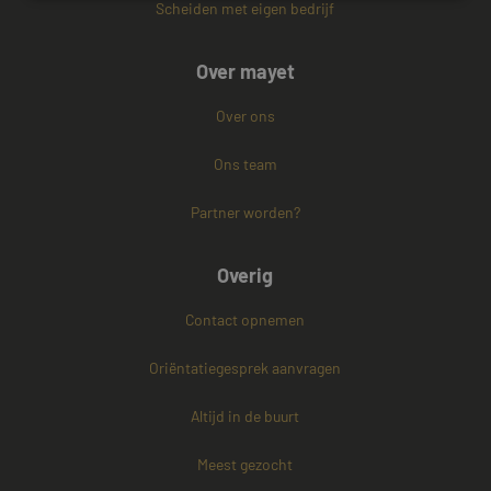
Scheiden met eigen bedrijf
Strikt noodzakelijk
Prestatie
Targeting
Over mayet
Functioneel
Niet-geclassificeerd
Strikt noodzakelijke cookies maken de
Over ons
kernfunctionaliteiten van de website mogelijk, zoals
gebruikersaanmelding en accountbeheer. De
Ons team
website kan niet goed worden gebruikt zonder de
strikt noodzakelijke cookies.
Partner worden?
Naam
Aanbieder / Domein
Vervaldatum
CookieScriptConsent
4 weken 2
CookieScript
dagen
www.mayetmediators.nl
Overig
Contact opnemen
Oriëntatiegesprek aanvragen
Altijd in de buurt
PHPSESSID
Sessie
Meest gezocht
PHP.net
www.mayetmediators.nl