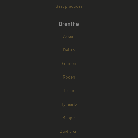
Best practices
Google Privacy Policy
Drenthe
Assen
Beilen
Emmen
Roden
Eelde
Tynaarlo
Meppel
Zuidlaren
Aanbieder /