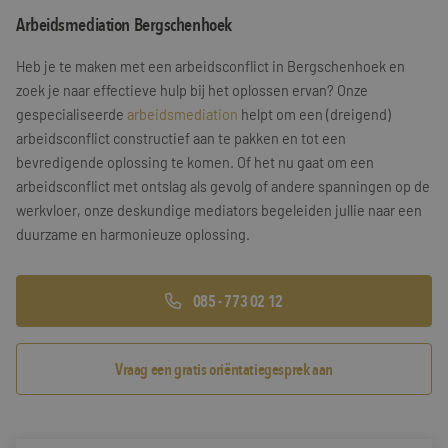
Arbeidsmediation Bergschenhoek
Training & Leiderschap
Referenties
Heb je te maken met een arbeidsconflict in Bergschenhoek en
Blogs
zoek je naar effectieve hulp bij het oplossen ervan? Onze
gespecialiseerde
arbeidsmediation
helpt om een (dreigend)
Documenten
arbeidsconflict constructief aan te pakken en tot een
bevredigende oplossing te komen. Of het nu gaat om een
Gratis folder
arbeidsconflict met ontslag als gevolg of andere spanningen op de
Contact
werkvloer, onze deskundige mediators begeleiden jullie naar een
duurzame en harmonieuze oplossing.
085 - 773 02 12
Vraag een gratis oriëntatiegesprek aan