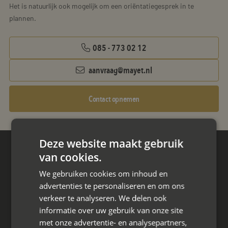
Het is natuurlijk ook mogelijk om een oriëntatiegesprek in te
plannen.
085 - 773 02 12
aanvraag@mayet.nl
Contact opnemen
Deze website maakt gebruik
van cookies.
Hoofdkantoor
Den Berg 16A
We gebruiken cookies om inhoud en
4661 KZ Halsteren,
advertenties te personaliseren en om ons
verkeer te analyseren. We delen ook
085 - 773 02 12
informatie over uw gebruik van onze site
met onze advertentie- en analysepartners,
aanvraag@mayet.nl