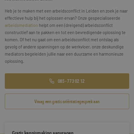
Training & Leiderschap
Referenties
Heb je te maken met een arbeidsconflict in Leiden en zoek je naar
effectieve hulp bij het oplossen ervan? Onze gespecialiseerde
Blogs
arbeidsmediation
helpt om een (dreigend) arbeidsconflict
constructief aan te pakken en tot een bevredigende oplossing te
Documenten
komen. Of het nu gaat om een arbeidsconflict met ontslag als
gevolg of andere spanningen op de werkvloer, onze deskundige
Gratis folder
mediators begeleiden jullie naar een duurzame en harmonieuze
oplossing.
Contact
085 - 773 02 12
Vraag een gratis oriëntatiegesprek aan
Gratis kennismaking aanvragen