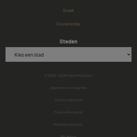
Sneek
Oosterwolde
Steden
© 2023 - 2026 Mayet Mediators
Algemene voorwaarden
Privacy statement
Privacy disclaimer
Realisatie website:
RB-Media