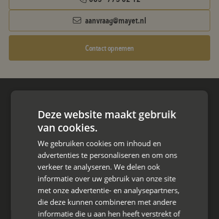
aanvraag@mayet.nl
Contact opnemen
Hoofdkantoor
Deze website maakt gebruik
Den Berg 16A
van cookies.
4661 KZ Halsteren,
We gebruiken cookies om inhoud en
085 - 773 02 12
advertenties te personaliseren en om ons
verkeer te analyseren. We delen ook
aanvraag@mayet.nl
informatie over uw gebruik van onze site
met onze advertentie- en analysepartners,
die deze kunnen combineren met andere
informatie die u aan hen heeft verstrekt of