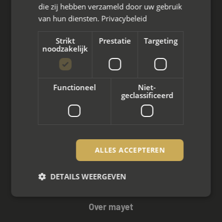
Wat we doen
die zij hebben verzameld door uw gebruik
van hun diensten.
Privacybeleid
Mediation bij scheiding
Strikt
Prestatie
Targeting
Arbeidsmediation
noodzakelijk
Zakelijke mediation
Functioneel
Niet-
Familie mediation
geclassificeerd
Vertrouwenspersoon
Scheiden met kinderen
ALLES ACCEPTEREN
Scheiden met koophuis
DETAILS WEERGEVEN
Scheiden met eigen bedrijf
Over mayet
Strikt noodzakelijk
Prestatie
Targeting