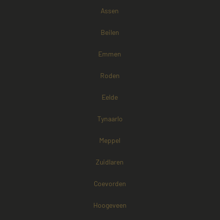
Assen
Google Privacy Policy
Beilen
Emmen
Roden
Eelde
Tynaarlo
Meppel
Zuidlaren
Coevorden
Aanbieder /
Naam
Vervaldatum
Omschrijving
Domein
Aanbieder /
Hoogeveen
Naam
Vervaldatum
Omschri
Domein
fp_user_id
.mayetmediators.nl
1 jaar 1