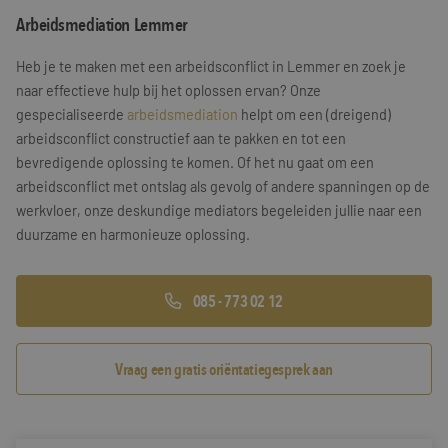
Arbeidsmediation Lemmer
Training & Leiderschap
Referenties
Heb je te maken met een arbeidsconflict in Lemmer en zoek je
Blogs
naar effectieve hulp bij het oplossen ervan? Onze
gespecialiseerde
arbeidsmediation
helpt om een (dreigend)
Documenten
arbeidsconflict constructief aan te pakken en tot een
bevredigende oplossing te komen. Of het nu gaat om een
Gratis folder
arbeidsconflict met ontslag als gevolg of andere spanningen op de
Contact
werkvloer, onze deskundige mediators begeleiden jullie naar een
duurzame en harmonieuze oplossing.
085 - 773 02 12
Vraag een gratis oriëntatiegesprek aan