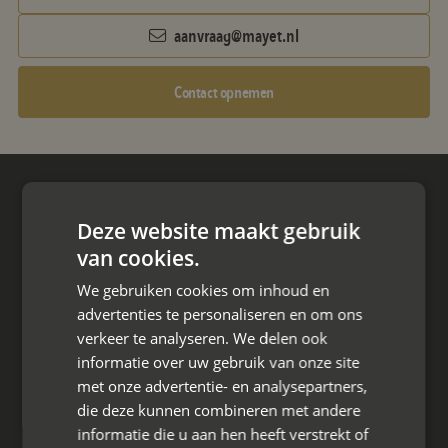
aanvraag@mayet.nl
Contact opnemen
Hoofdkantoor
Deze website maakt gebruik
Den Berg 16A
4661 KZ Halsteren,
van cookies.
We gebruiken cookies om inhoud en
085 - 773 02 12
advertenties te personaliseren en om ons
verkeer te analyseren. We delen ook
aanvraag@mayet.nl
informatie over uw gebruik van onze site
met onze advertentie- en analysepartners,
die deze kunnen combineren met andere
informatie die u aan hen heeft verstrekt of