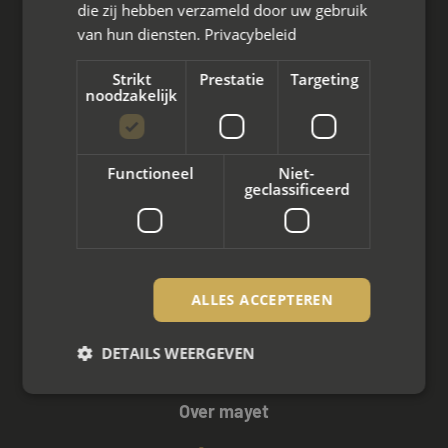
Wat we doen
die zij hebben verzameld door uw gebruik
van hun diensten.
Privacybeleid
Mediation bij scheiding
Strikt
Prestatie
Targeting
Arbeidsmediation
noodzakelijk
Zakelijke mediation
Functioneel
Niet-
Familie mediation
geclassificeerd
Vertrouwenspersoon
Scheiden met kinderen
ALLES ACCEPTEREN
Scheiden met koophuis
DETAILS WEERGEVEN
Scheiden met eigen bedrijf
Over mayet
Strikt noodzakelijk
Prestatie
Targeting