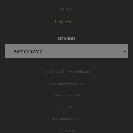
Sneek
Oosterwolde
Steden
© 2023 - 2026 Mayet Mediators
Algemene voorwaarden
Privacy statement
Privacy disclaimer
Realisatie website:
RB-Media