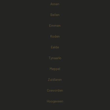
Assen
Google Privacy Policy
Beilen
Emmen
Roden
Eelde
Tynaarlo
Meppel
Zuidlaren
Coevorden
Aanbieder /
Naam
Vervaldatum
Omschrijving
Domein
Aanbieder /
Hoogeveen
Naam
Vervaldatum
Omschri
Domein
fp_user_id
.mayetmediators.nl
1 jaar 1