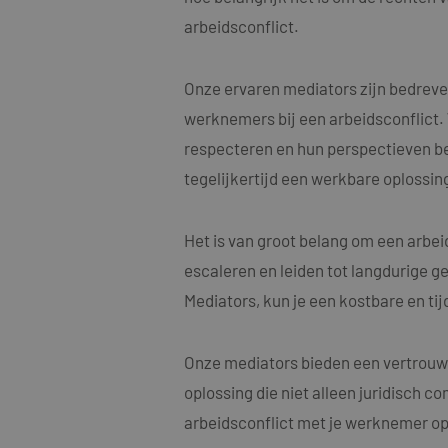
arbeidsconflict.
Onze ervaren mediators zijn bedreve
werknemers bij een arbeidsconflict.
Naam
respecteren en hun perspectieven begr
Naam
fp_user_id
Aanbi
Naam
Dome
tegelijkertijd een werkbare oplossing
_clck
MUID
Micro
Corp
.bing
Het is van groot belang om een arbe
_ga_4ZL076M2M8
escaleren en leiden tot langdurige ge
_ga
MR
Micro
Mediators, kun je een kostbare en ti
Corp
.c.bi
SRM_B
Micro
Onze mediators bieden een vertrouwe
Corp
.c.bi
oplossing die niet alleen juridisch c
SM
.c.cla
_clsk
arbeidsconflict met je werknemer op 