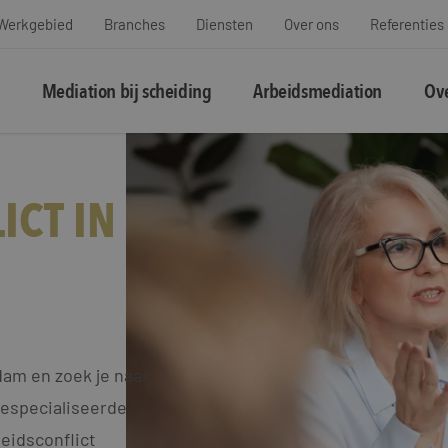
Werkgebied
Branches
Diensten
Over ons
Referenties
Mediation bij scheiding
Arbeidsmediation
Ove
ICT IN
dam en zoek je naar
gespecialiseerde
eidsconflict