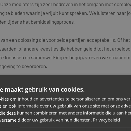
n. Onze mediators zijn zeer bedreven in het omgaan met comple
g te bieden waarin je vrijuit kunt spreken. We luisteren naar j
en tijdens het bemiddelingsproces.
 van een oplossing die voor beide partijen acceptabel is. Of h
aarden, of andere kwesties die hebben geleid tot het arbeidsc
e focussen op samenwerking en begrip, streven we ernaar om d
mgeving te bevorderen.
k dat elk arbeidsconflict uniek is en daarom bieden we maatwe
e maakt gebruik van cookies.
ators beschikken over diepgaande kennis van arbeidsrechtelij
kies om inhoud en advertenties te personaliseren en om ons ver
idsconflicten.
len ook informatie over uw gebruik van onze site met onze adver
 die deze kunnen combineren met andere informatie die u aan hen
n verzameld door uw gebruik van hun diensten.
Privacybeleid
 van het arbeidsconflict met je werkgever. Neem vandaag nog
sprek. Samen zetten we de eerste stap richting een positiev