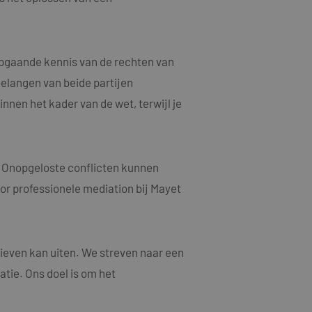
n een willekeurig
ebruikt, kan
oed voorbeeld is het
or een gebruiker
epgaande kennis van de rechten van
elangen van beide partijen
jving
nnen het kader van de wet, terwijl je
acties en
gebruikerservaring
als een unieke
ten microsoft-
niseert tussen veel
. Onopgeloste conflicten kunnen
tics om de
kers kunnen worden
oor professionele mediation bij Mayet
rsal Analytics -
ruiken om het
emeen gebruikte
n.
gebruikt om unieke
rig gegenereerd
nomen in elk
oor de goede
m bezoekers-,
ieven kan uiten. We streven naar een
or de
atie. Ons doel is om het
ruiken om het
larity analytics
n.
r de sessie van de
eergaven te