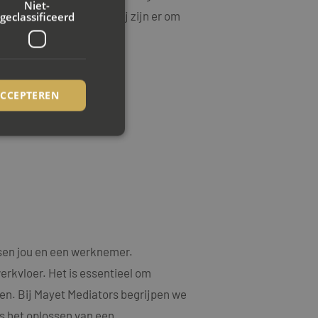
Niet-
mst staan voorop, en wij zijn er om
geclassificeerd
ACCEPTEREN
rd
elding en
ookie-Script.com-
sen jou en een werknemer.
ezoekers te
ie-Script.com is
erkvloer. Het is essentieel om
en. Bij Mayet Mediators begrijpen we
op basis van de PHP-
emene doeleinden die
s het oplossen van een
uikerssessies te