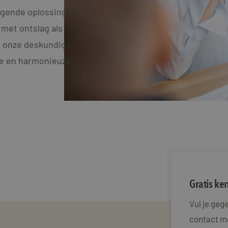
igende oplossing te
 met ontslag als
, onze deskundige
me en harmonieuze
Gratis k
Vul je ge
contact me