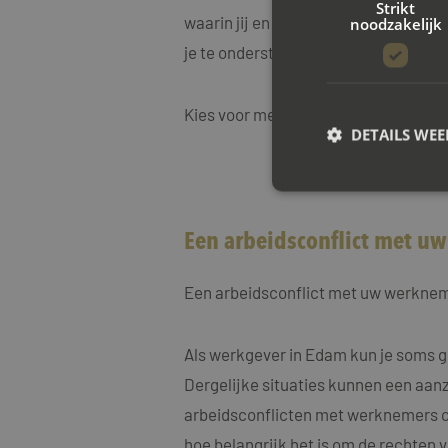
Strikt
waarin jij en je werkgever weer effe
noodzakelijk
je te ondersteunen bij elke stap van 
Kies voor mediation bij Mayet Mediat
DETAILS WE
S
Een arbeidsconflict met u
Strikt noodzakelijke
accountbeheer. De we
Een arbeidsconflict met uw werkne
Naam
CookieScriptConse
Als werkgever in Edam kun je soms g
Dergelijke situaties kunnen een aanzi
arbeidsconflicten met werknemers op
PHPSESSID
hoe belangrijk het is om de rechten