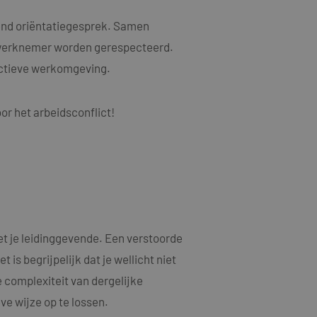
als een unieke
ytische doeleinden.
ten microsoft-
niseert tussen veel
vend oriëntatiegesprek. Samen
kers kunnen worden
 werknemer worden gerespecteerd.
ruiken om het
uctieve werkomgeving.
n.
bruiker de website
or het arbeidsconflict!
ebruiker mogelijk
t.
t informatie uit
er eventuele
dat hij de genoemde
ducten te leveren,
t informatie uit
t je leidinggevende. Een verstoorde
er eventuele
dat hij de genoemde
is begrijpelijk dat je wellicht niet
e complexiteit van dergelijke
ndom van Google)
 cookies
ve wijze op te lossen.