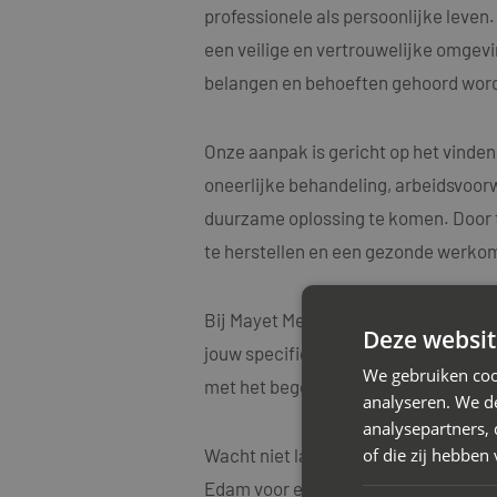
professionele als persoonlijke leve
een veilige en vertrouwelijke omgevin
belangen en behoeften gehoord word
Onze aanpak is gericht op het vinden
oneerlijke behandeling, arbeidsvoorw
duurzame oplossing te komen. Door t
te herstellen en een gezonde werko
Bij Mayet Mediators begrijpen we oo
Deze websit
jouw specifieke situatie. Onze medi
We gebruiken coo
met het begeleiden van diverse arbe
analyseren. We de
analysepartners,
of die zij hebbe
Wacht niet langer met het aanpakken
Edam voor een vrijblijvend adviesge