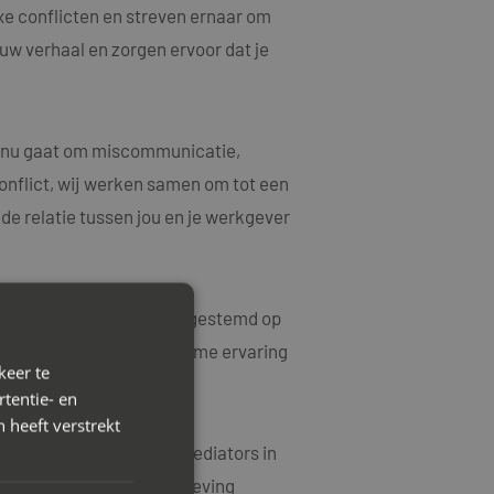
xe conflicten en streven ernaar om
ouw verhaal en zorgen ervoor dat je
et nu gaat om miscommunicatie,
onflict, wij werken samen om tot een
e relatie tussen jou en je werkgever
rkoplossingen die zijn afgestemd op
ke kwesties en hebben ruime ervaring
keer te
tentie- en
 heeft verstrekt
 contact op met Mayet Mediators in
e en harmonieuze werkomgeving