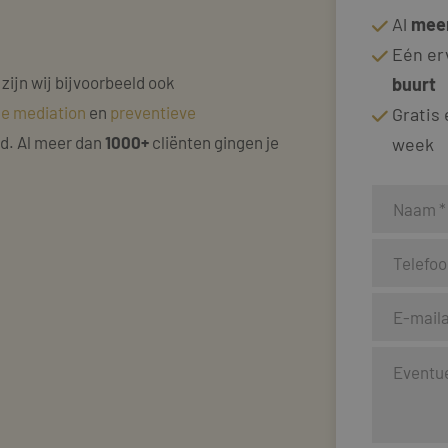
Al
meer
Eén er
 zijn wij bijvoorbeeld ook
buurt
ke mediation
en
preventieve
Gratis
nd. Al meer dan
1000+
cliënten gingen je
week