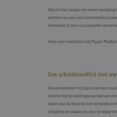
MUID
Micro
Corp
.clari
Wacht niet langer en neem vandaag n
werken we aan een harmonieuze wer
MR
Micro
Investeer in een succesvolle samen
Corp
.c.cla
ANONCHK
Micro
Kies voor mediation bij Mayet Mediat
Corp
.c.cla
IDE
Goog
.doub
_fbp
Meta
Een arbeidsconflict met u
Inc.
.maye
_gcl_au
Als werknemer in Edam kan het voork
Goog
.maye
relatie met je leidinggevende kan een
weet wat te doen bij een arbeidsconf
test_cookie
Goog
.doub
situaties en staan we voor je klaar m