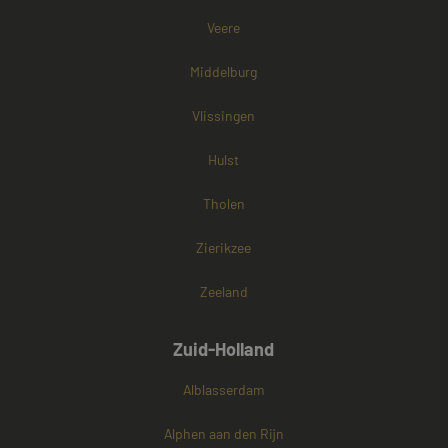
cookies onders
Veere
Middelburg
Vlissingen
Hulst
Tholen
Zierikzee
Zeeland
Zuid-Holland
Alblasserdam
Alphen aan den Rijn