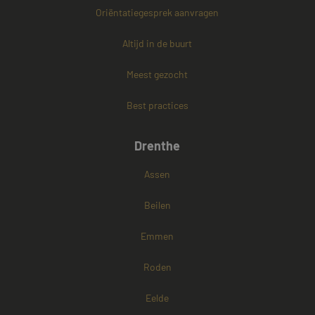
Oriëntatiegesprek aanvragen
PHPSESSID
Sessie
PHP.net
www.mayetmediators.nl
Altijd in de buurt
Meest gezocht
Google Privacy Policy
Best practices
Drenthe
Assen
Beilen
Emmen
Roden
Eelde