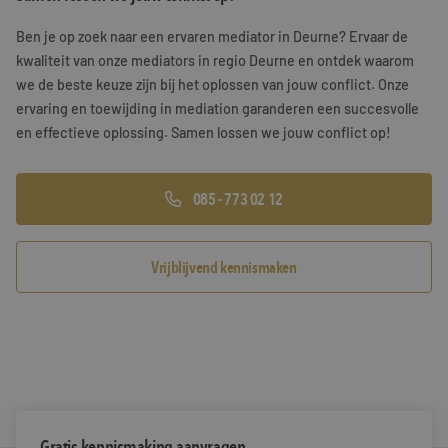
Training & Leiderschap
Referenties
Ben je op zoek naar een ervaren mediator in Deurne? Ervaar de
kwaliteit van onze mediators in regio Deurne en ontdek waarom
Blogs
we de beste keuze zijn bij het oplossen van jouw conflict. Onze
ervaring en toewijding in mediation garanderen een succesvolle
Documenten
en effectieve oplossing. Samen lossen we jouw conflict op!
Gratis folder
085 - 773 02 12
Contact
Vrijblijvend kennismaken
Gratis kennismaking aanvragen