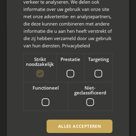
verkeer te analyseren. We delen ook
Den Berg 16A
informatie over uw gebruik van onze site
4661 KZ Halsteren,
met onze advertentie- en analysepartners,
die deze kunnen combineren met andere
085 - 773 02 12
informatie die u aan hen heeft verstrekt of
aanvraag@mayet.nl
die zij hebben verzameld door uw gebruik
van hun diensten.
Privacybeleid
Strikt
Prestatie
Targeting
noodzakelijk
Wat we doen
Mediation bij scheiding
Functioneel
Niet-
geclassificeerd
Arbeidsmediation
Zakelijke mediation
Familie mediation
ALLES ACCEPTEREN