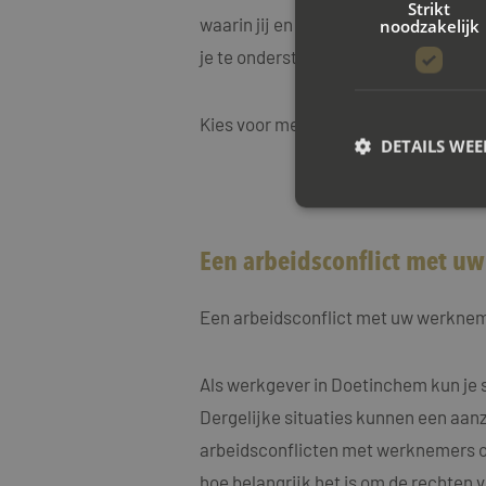
Strikt
waarin jij en je werkgever weer effe
noodzakelijk
je te ondersteunen bij elke stap van 
Kies voor mediation bij Mayet Mediat
DETAILS WE
S
Een arbeidsconflict met u
Strikt noodzakelijke
accountbeheer. De we
Een arbeidsconflict met uw werkne
Naam
CookieScriptConse
Als werkgever in Doetinchem kun je
Dergelijke situaties kunnen een aanzi
arbeidsconflicten met werknemers op
PHPSESSID
hoe belangrijk het is om de rechten