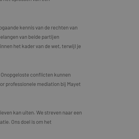
n een willekeurig
ebruikt, kan
oed voorbeeld is het
or een gebruiker
epgaande kennis van de rechten van
elangen van beide partijen
jving
nnen het kader van de wet, terwijl je
acties en
gebruikerservaring
als een unieke
ten microsoft-
niseert tussen veel
. Onopgeloste conflicten kunnen
tics om de
kers kunnen worden
oor professionele mediation bij Mayet
rsal Analytics -
ruiken om het
emeen gebruikte
n.
gebruikt om unieke
rig gegenereerd
nomen in elk
oor de goede
m bezoekers-,
ieven kan uiten. We streven naar een
or de
atie. Ons doel is om het
ruiken om het
larity analytics
n.
r de sessie van de
eergaven te