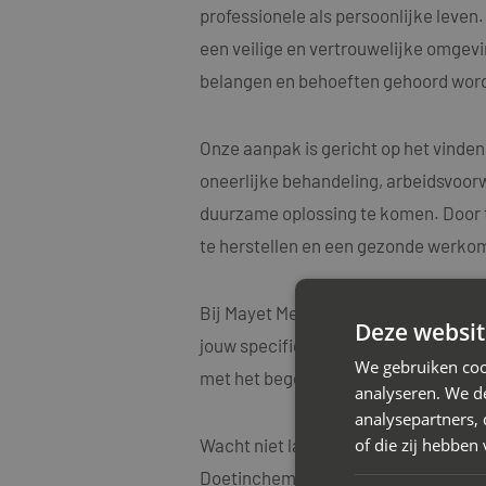
professionele als persoonlijke leve
een veilige en vertrouwelijke omgevin
belangen en behoeften gehoord word
Onze aanpak is gericht op het vinden
oneerlijke behandeling, arbeidsvoorw
duurzame oplossing te komen. Door t
te herstellen en een gezonde werko
Bij Mayet Mediators begrijpen we oo
Deze websit
jouw specifieke situatie. Onze medi
We gebruiken coo
met het begeleiden van diverse arbe
analyseren. We de
analysepartners,
of die zij hebbe
Wacht niet langer met het aanpakken
Doetinchem voor een vrijblijvend ad