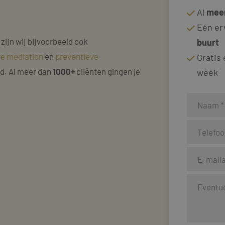
Al
meer
Eén er
 zijn wij bijvoorbeeld ook
buurt
ke mediation
en
preventieve
Gratis
nd. Al meer dan
1000+
cliënten gingen je
week