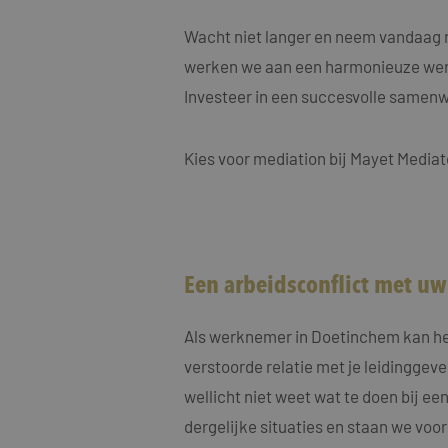
MUID
Micro
Corp
.clari
Wacht niet langer en neem vandaag n
werken we aan een harmonieuze wer
MR
Micro
Investeer in een succesvolle samen
Corp
.c.cla
ANONCHK
Micro
Kies voor mediation bij Mayet Mediat
Corp
.c.cla
IDE
Goog
.doub
_fbp
Meta
Een arbeidsconflict met u
Inc.
.maye
_gcl_au
Als werknemer in Doetinchem kan het
Goog
.maye
verstoorde relatie met je leidinggeve
wellicht niet weet wat te doen bij ee
test_cookie
Goog
.doub
dergelijke situaties en staan we voor