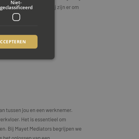
Niet-
mst staan voorop, en wij zijn er om
geclassificeerd
ACCEPTEREN
rd
elding en
ookie-Script.com-
an tussen jou en een werknemer.
ezoekers te
ie-Script.com is
erkvloer. Het is essentieel om
en. Bij Mayet Mediators begrijpen we
op basis van de PHP-
emene doeleinden die
s het oplossen van een
uikerssessies te