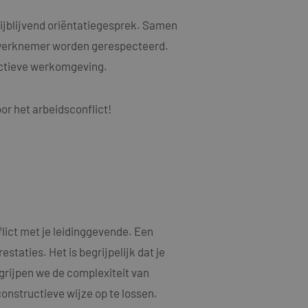
als een unieke
ytische doeleinden.
ten microsoft-
niseert tussen veel
ijblijvend oriëntatiegesprek. Samen
kers kunnen worden
 werknemer worden gerespecteerd.
ruiken om het
uctieve werkomgeving.
n.
bruiker de website
or het arbeidsconflict!
ebruiker mogelijk
t.
t informatie uit
er eventuele
dat hij de genoemde
ducten te leveren,
t informatie uit
ict met je leidinggevende. Een
er eventuele
dat hij de genoemde
taties. Het is begrijpelijk dat je
egrijpen we de complexiteit van
ndom van Google)
 cookies
constructieve wijze op te lossen.