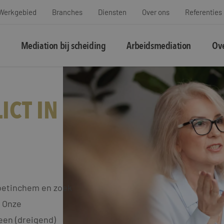
Werkgebied
Branches
Diensten
Over ons
Referenties
Mediation bij scheiding
Arbeidsmediation
Ove
ICT IN
Doetinchem en zoek
? Onze
een (dreigend)