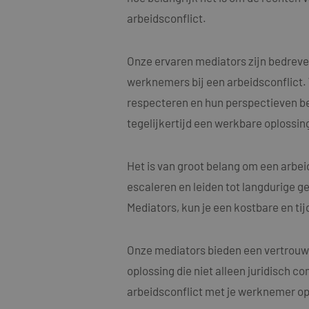
arbeidsconflict.
Onze ervaren mediators zijn bedreve
werknemers bij een arbeidsconflict.
Naam
respecteren en hun perspectieven begr
Naam
fp_user_id
Aanbi
Naam
Dome
tegelijkertijd een werkbare oplossing
_clck
MUID
Micro
Corp
.bing
Het is van groot belang om een arbe
_ga_4ZL076M2M8
escaleren en leiden tot langdurige ge
_ga
MR
Micro
Mediators, kun je een kostbare en ti
Corp
.c.bi
SRM_B
Micro
Onze mediators bieden een vertrouwe
Corp
.c.bi
oplossing die niet alleen juridisch c
SM
.c.cla
_clsk
arbeidsconflict met je werknemer op 