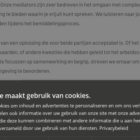
n. Onze mediators zijn zeer bedreven in het omgaan met comple
g te bieden waarin je vrijuit kunt spreken. We luisteren naar j
en tijdens het bemiddelingsproces.
 van een oplossing die voor beide partijen acceptabel is. Of h
aarden, of andere kwesties die hebben geleid tot het arbeidsc
e focussen op samenwerking en begrip, streven we ernaar om d
mgeving te bevorderen.
k dat elk arbeidsconflict uniek is en daarom bieden we maatwe
e maakt gebruik van cookies.
ators beschikken over diepgaande kennis van arbeidsrechtelij
kies om inhoud en advertenties te personaliseren en om ons ver
idsconflicten.
len ook informatie over uw gebruik van onze site met onze adver
 die deze kunnen combineren met andere informatie die u aan hen
n verzameld door uw gebruik van hun diensten.
Privacybeleid
 van het arbeidsconflict met je werkgever. Neem vandaag nog
viesgesprek. Samen zetten we de eerste stap richting een po