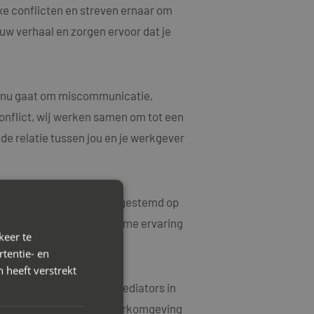
xe conflicten en streven ernaar om
ouw verhaal en zorgen ervoor dat je
et nu gaat om miscommunicatie,
onflict, wij werken samen om tot een
e relatie tussen jou en je werkgever
rkoplossingen die zijn afgestemd op
ke kwesties en hebben ruime ervaring
keer te
tentie- en
 heeft verstrekt
 contact op met Mayet Mediators in
sitieve en harmonieuze werkomgeving