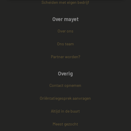
Scheiden met eigen bedrijf
Strikt noodzakelijk
Prestatie
Targeting
Over mayet
Functioneel
Niet-geclassificeerd
Strikt noodzakelijke cookies maken de
Over ons
kernfunctionaliteiten van de website mogelijk, zoals
gebruikersaanmelding en accountbeheer. De
Ons team
website kan niet goed worden gebruikt zonder de
strikt noodzakelijke cookies.
Partner worden?
Naam
Aanbieder / Domein
Vervaldatum
CookieScriptConsent
4 weken 2
CookieScript
dagen
www.mayetmediators.nl
Overig
Contact opnemen
Oriëntatiegesprek aanvragen
Altijd in de buurt
PHPSESSID
Sessie
Meest gezocht
PHP.net
www.mayetmediators.nl