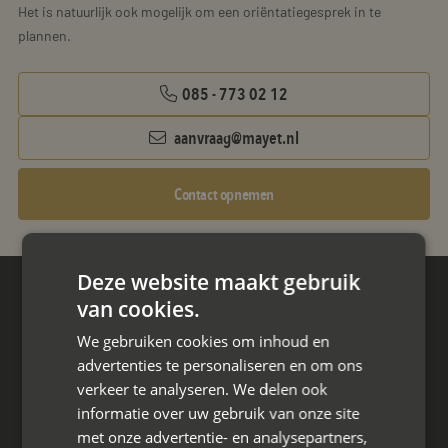
Het is natuurlijk ook mogelijk om een oriëntatiegesprek in te
plannen.
085 - 773 02 12
aanvraag@mayet.nl
Contact opnemen
Deze website maakt gebruik
van cookies.
Hoofdkantoor
Den Berg 16A
We gebruiken cookies om inhoud en
4661 KZ Halsteren,
advertenties te personaliseren en om ons
verkeer te analyseren. We delen ook
085 - 773 02 12
informatie over uw gebruik van onze site
met onze advertentie- en analysepartners,
aanvraag@mayet.nl