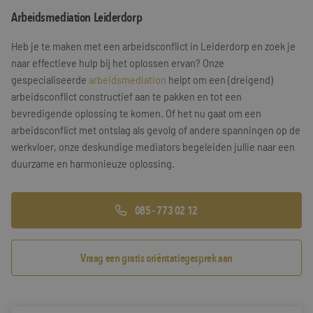
Arbeidsmediation Leiderdorp
Training & Leiderschap
Referenties
Heb je te maken met een arbeidsconflict in Leiderdorp en zoek je
Blogs
naar effectieve hulp bij het oplossen ervan? Onze
gespecialiseerde
arbeidsmediation
helpt om een (dreigend)
Documenten
arbeidsconflict constructief aan te pakken en tot een
bevredigende oplossing te komen. Of het nu gaat om een
Gratis folder
arbeidsconflict met ontslag als gevolg of andere spanningen op de
Contact
werkvloer, onze deskundige mediators begeleiden jullie naar een
duurzame en harmonieuze oplossing.
085 - 773 02 12
Vraag een gratis oriëntatiegesprek aan