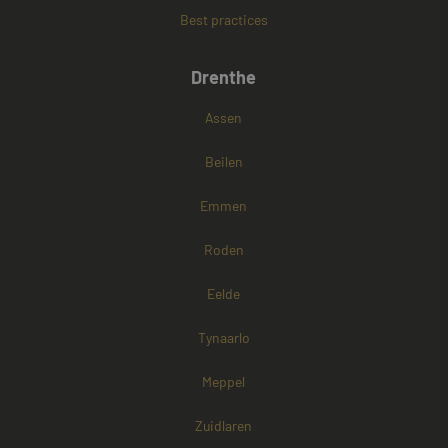
Best practices
Google Privacy Policy
Drenthe
Assen
Beilen
Emmen
Roden
Eelde
Tynaarlo
Meppel
Zuidlaren
Aanbieder /