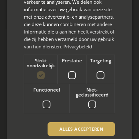
verkeer te analyseren. We delen ook
Den Berg 16A
informatie over uw gebruik van onze site
4661 KZ Halsteren,
met onze advertentie- en analysepartners,
die deze kunnen combineren met andere
085 - 773 02 12
informatie die u aan hen heeft verstrekt of
aanvraag@mayet.nl
die zij hebben verzameld door uw gebruik
van hun diensten.
Privacybeleid
Strikt
Prestatie
Targeting
noodzakelijk
Wat we doen
Mediation bij scheiding
Functioneel
Niet-
geclassificeerd
Arbeidsmediation
Zakelijke mediation
Familie mediation
ALLES ACCEPTEREN