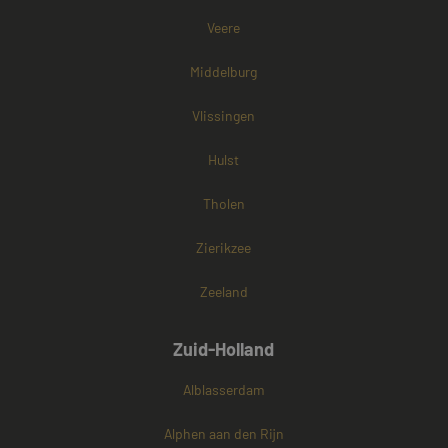
cookies onders
Veere
Middelburg
Vlissingen
Hulst
Tholen
Zierikzee
Zeeland
Zuid-Holland
Alblasserdam
Alphen aan den Rijn