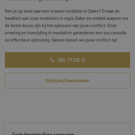
Training & Leiderschap
Referenties
Ben je op zoek naar een ervaren mediator in Dalen? Ervaar de
kwaliteit van onze mediators in regio Dalen en ontdek waarom we
Blogs
de beste keuze zijn bij het oplossen van jouw conflict. Onze
ervaring en toewijding in mediation garanderen een succesvolle
Documenten
en effectieve oplossing. Samen lossen we jouw conflict op!
Gratis folder
085 - 773 02 12
Contact
Vrijblijvend kennismaken
Gratis kennismaking aanvragen