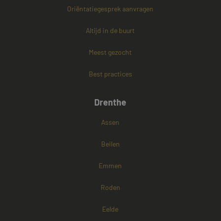
Oriëntatiegesprek aanvragen
PHPSESSID
Sessie
PHP.net
www.mayetmediators.nl
Altijd in de buurt
Meest gezocht
Google Privacy Policy
Best practices
Drenthe
Assen
Beilen
Emmen
Roden
Eelde