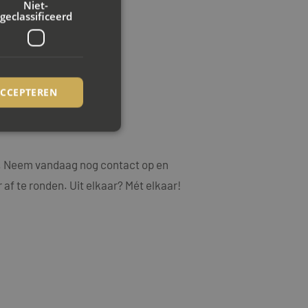
Niet-
geclassificeerd
ACCEPTEREN
.
rd
ng. Neem vandaag nog contact op en
 af te ronden. Uit elkaar? Mét elkaar!
elding en
ookie-Script.com-
ezoekers te
ie-Script.com is
op basis van de PHP-
emene doeleinden die
uikerssessies te