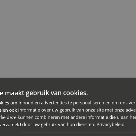
 bij een scheiding
e maakt gebruik van cookies.
kies om inhoud en advertenties te personaliseren en om ons ver
iation
len ook informatie over uw gebruik van onze site met onze adver
or je scheiding in Roelofarendsveen waarbij je de kosten wilt 
 die deze kunnen combineren met andere informatie die u aan hen
n verzameld door uw gebruik van hun diensten.
Privacybeleid
iation de oplossing. Je doet er slim aan een
mediator bij schei