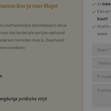
Al
meer
aarom kies je voor Mayet
Eén er
buurt
en onafhankelijke bemiddelaars die je
Gratis
rvoor dat beide/alle partijen gehoord
week
edereen tevreden mee is. Daarnaast
dere voordelen:
en
ngdurige juridische strijd