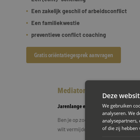
Een zakelijk geschil of arbeidsconflict
Een familiekwestie
preventieve conflict coaching
Gratis oriëntatiegesprek aanvragen
Mediator Roelofarendsveen
Deze websit
We gebruiken coo
Jarenlange ervaring in scheidingsmed
analyseren. We de
Ben je op zoek naar een oplossing vo
analysepartners,
of die zij hebbe
wilt vermijden? Dan is scheidingsmed