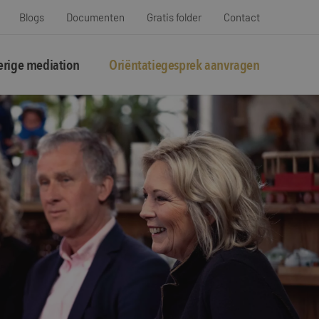
Blogs
Documenten
Gratis folder
Contact
rige mediation
Oriëntatiegesprek aanvragen