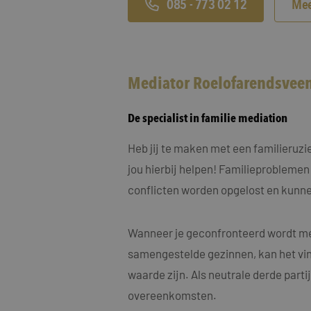
MUID
Micro
085 - 773 02 12
Mee
Corp
.clari
MR
Micro
Corp
Mediator Roelofarendsveen
.c.cla
ANONCHK
Micro
Corp
De specialist in familie mediation
.c.cla
IDE
Goog
Heb jij te maken met een familieruz
.doub
jou hierbij helpen! Familieproblemen
conflicten worden opgelost en kunne
_fbp
Meta
Inc.
.maye
Wanneer je geconfronteerd wordt met
_gcl_au
Goog
.maye
samengestelde gezinnen, kan het vin
waarde zijn. Als neutrale derde part
test_cookie
Goog
.doub
overeenkomsten.