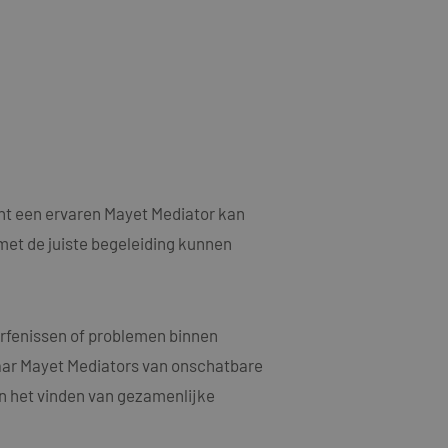
als een unieke
ytische doeleinden.
ten microsoft-
niseert tussen veel
kers kunnen worden
ruiken om het
n.
bruiker de website
ebruiker mogelijk
t.
t informatie uit
nt een ervaren Mayet Mediator kan
er eventuele
dat hij de genoemde
met de juiste begeleiding kunnen
ducten te leveren,
erfenissen of problemen binnen
t informatie uit
er eventuele
dat hij de genoemde
waar Mayet Mediators van onschatbare
en het vinden van gezamenlijke
ndom van Google)
 cookies