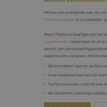
Het kan een uitdagende taak zijn om 
Roelofarendsveen
in te schakelen, g
Naam
Mayet Mediators begrijpen dat het vi
Naam
fp_user_id
Aanbi
Naam
arbeidsconflict
staan klaar om je te 
Dome
_clck
geschil, een samenwerkingsprobleem, 
MUID
Micro
Corp
expertise om u te helpen. Het inscha
.bing
_ga_4ZL076M2M8
We bevorderen open en eerlijke c
_ga
MR
Micro
Corp
Onze mediationtrajecten zijn snell
.c.bi
SRM_B
Micro
Partijen behouden controle over h
Corp
.c.bi
We versterken onderlinge relaties
SM
.c.cla
_clsk