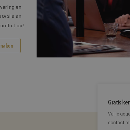
rvaring en
svolle en
onflict op!
smaken
Gratis k
Vul je ge
contact me