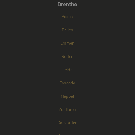
Drenthe
Google Privacy Policy
Assen
Beilen
Emmen
Roden
Eelde
Tynaarlo
Meppel
Zuidlaren
Coevorden
Aanbieder /
Naam
Vervaldatum
Omschrijving
Domein
Aanbieder /
Naam
Vervaldatum
Omschri
Domein