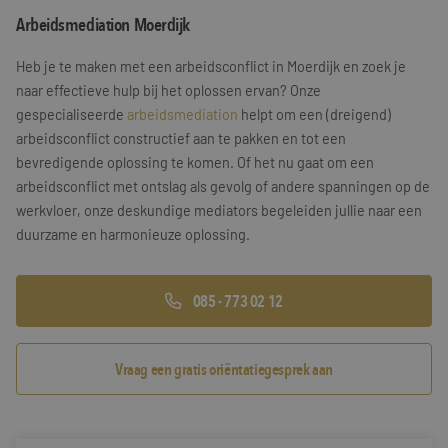
Arbeidsmediation Moerdijk
Training & Leiderschap
Referenties
Heb je te maken met een arbeidsconflict in Moerdijk en zoek je
Blogs
naar effectieve hulp bij het oplossen ervan? Onze
gespecialiseerde
arbeidsmediation
helpt om een (dreigend)
Documenten
arbeidsconflict constructief aan te pakken en tot een
bevredigende oplossing te komen. Of het nu gaat om een
Gratis folder
arbeidsconflict met ontslag als gevolg of andere spanningen op de
Contact
werkvloer, onze deskundige mediators begeleiden jullie naar een
duurzame en harmonieuze oplossing.
085 - 773 02 12
Vraag een gratis oriëntatiegesprek aan