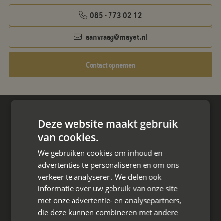
085 - 773 02 12
aanvraag@mayet.nl
Contact opnemen
Hoofdkantoor
Deze website maakt gebruik
Den Berg 16A
van cookies.
4661 KZ Halsteren,
We gebruiken cookies om inhoud en
advertenties te personaliseren en om ons
085 - 773 02 12
verkeer te analyseren. We delen ook
aanvraag@mayet.nl
informatie over uw gebruik van onze site
met onze advertentie- en analysepartners,
die deze kunnen combineren met andere