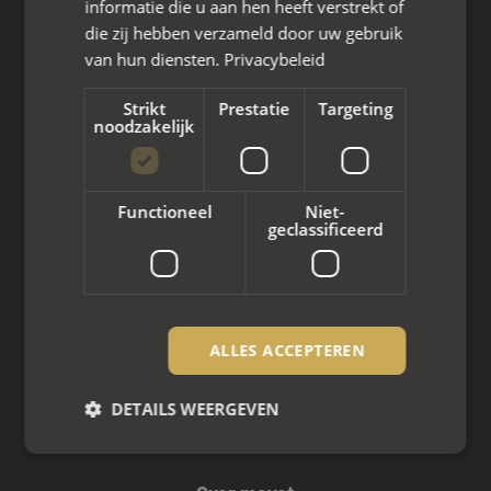
informatie die u aan hen heeft verstrekt of
die zij hebben verzameld door uw gebruik
Wat we doen
van hun diensten.
Privacybeleid
Mediation bij scheiding
Strikt
Prestatie
Targeting
noodzakelijk
Arbeidsmediation
Zakelijke mediation
Functioneel
Niet-
geclassificeerd
Familie mediation
Vertrouwenspersoon
Scheiden met kinderen
ALLES ACCEPTEREN
Scheiden met koophuis
DETAILS WEERGEVEN
Scheiden met eigen bedrijf