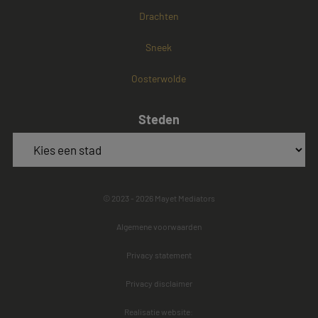
Drachten
Sneek
Oosterwolde
Steden
© 2023 - 2026 Mayet Mediators
Algemene voorwaarden
Privacy statement
Privacy disclaimer
Realisatie website: