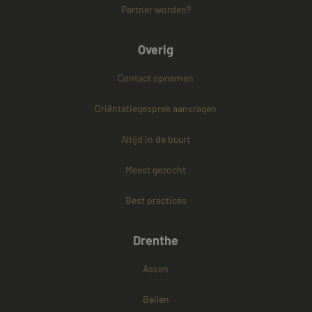
Strikt noodzakelijke cookies maken de
Partner worden?
kernfunctionaliteiten van de website mogelijk, zoals
gebruikersaanmelding en accountbeheer. De
website kan niet goed worden gebruikt zonder de
Overig
strikt noodzakelijke cookies.
Naam
Aanbieder / Domein
Vervaldatum
Contact opnemen
CookieScriptConsent
4 weken 2
CookieScript
dagen
www.mayetmediators.nl
Oriëntatiegesprek aanvragen
Altijd in de buurt
Meest gezocht
Best practices
PHPSESSID
Sessie
PHP.net
Drenthe
www.mayetmediators.nl
Assen
Beilen
Google Privacy Policy