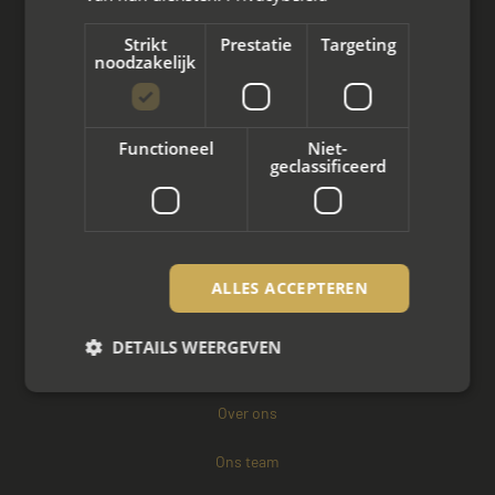
Arbeidsmediation
Strikt
Prestatie
Targeting
noodzakelijk
Zakelijke mediation
Familie mediation
Functioneel
Niet-
Vertrouwenspersoon
geclassificeerd
Scheiden met kinderen
Scheiden met koophuis
ALLES ACCEPTEREN
Scheiden met eigen bedrijf
DETAILS WEERGEVEN
Over mayet
Over ons
Strikt noodzakelijk
Prestatie
Targeting
Ons team
Functioneel
Niet-geclassificeerd