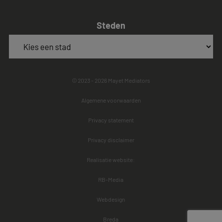
Steden
© 2023 - 2026 Mayet Mediators
Algemene voorwaarden
Privacy statement
Privacy disclaimer
Realisatie website:
RB-Media
Webdesign
Breda