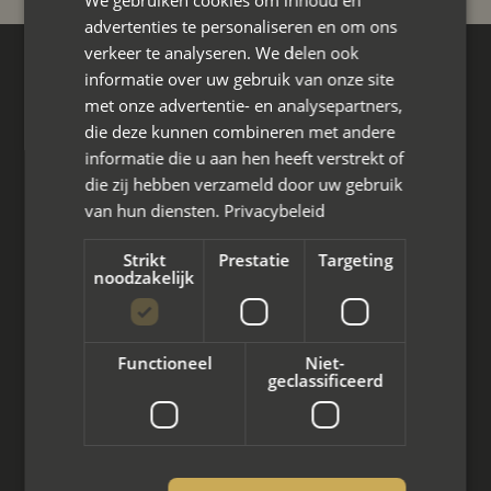
We gebruiken cookies om inhoud en
advertenties te personaliseren en om ons
verkeer te analyseren. We delen ook
Hoofdkantoor
informatie over uw gebruik van onze site
Den Berg 16A
met onze advertentie- en analysepartners,
4661 KZ Halsteren,
die deze kunnen combineren met andere
informatie die u aan hen heeft verstrekt of
085 - 773 02 12
die zij hebben verzameld door uw gebruik
van hun diensten.
Privacybeleid
aanvraag@mayet.nl
Strikt
Prestatie
Targeting
noodzakelijk
Wat we doen
Functioneel
Niet-
geclassificeerd
Mediation bij scheiding
Arbeidsmediation