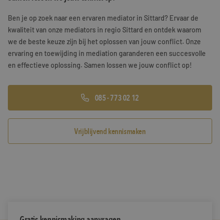
Training & Leiderschap
Referenties
Ben je op zoek naar een ervaren mediator in Sittard? Ervaar de
kwaliteit van onze mediators in regio Sittard en ontdek waarom
Blogs
we de beste keuze zijn bij het oplossen van jouw conflict. Onze
ervaring en toewijding in mediation garanderen een succesvolle
Documenten
en effectieve oplossing. Samen lossen we jouw conflict op!
Gratis folder
085 - 773 02 12
Contact
Vrijblijvend kennismaken
Gratis kennismaking aanvragen