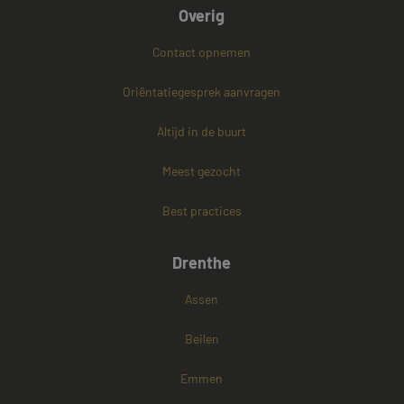
Overig
Contact opnemen
PHPSESSID
Sessie
PHP.net
www.mayetmediators.nl
Oriëntatiegesprek aanvragen
Altijd in de buurt
Google Privacy Policy
Meest gezocht
Best practices
Drenthe
Assen
Beilen
Emmen