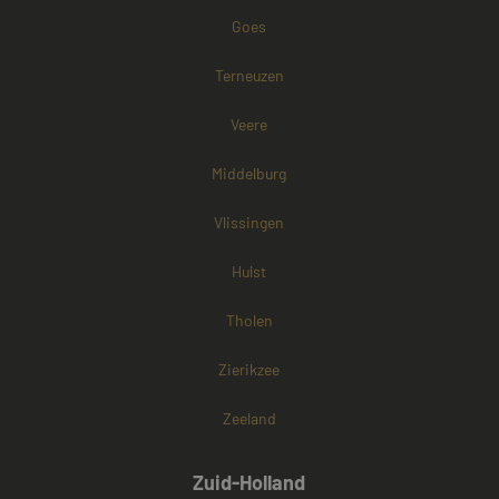
bepalen of de
Goes
browser van d
websitebezoek
cookies onders
Terneuzen
Veere
Middelburg
Vlissingen
Hulst
Tholen
Zierikzee
Zeeland
Zuid-Holland