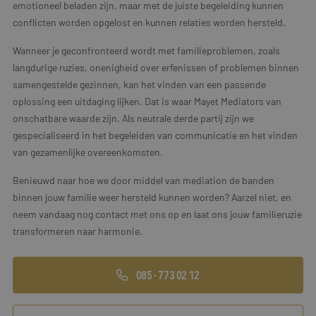
emotioneel beladen zijn, maar met de juiste begeleiding kunnen
conflicten worden opgelost en kunnen relaties worden hersteld.
Wanneer je geconfronteerd wordt met familieproblemen, zoals
langdurige ruzies, onenigheid over erfenissen of problemen binnen
samengestelde gezinnen, kan het vinden van een passende
oplossing een uitdaging lijken. Dat is waar Mayet Mediators van
onschatbare waarde zijn. Als neutrale derde partij zijn we
gespecialiseerd in het begeleiden van communicatie en het vinden
van gezamenlijke overeenkomsten.
Benieuwd naar hoe we door middel van mediation de banden
binnen jouw familie weer hersteld kunnen worden? Aarzel niet, en
neem vandaag nog contact met ons op en laat ons jouw familieruzie
transformeren naar harmonie.
085 - 773 02 12