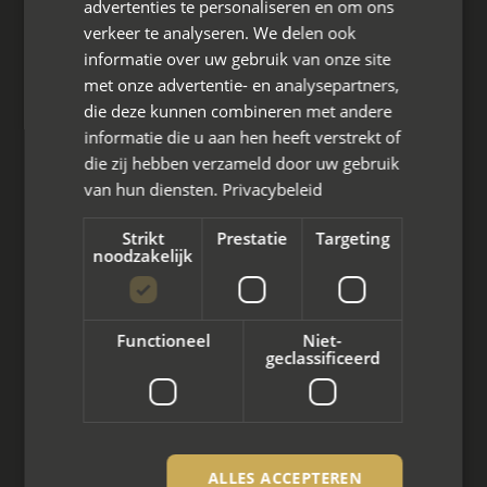
advertenties te personaliseren en om ons
verkeer te analyseren. We delen ook
Hoofdkantoor
informatie over uw gebruik van onze site
Den Berg 16A
met onze advertentie- en analysepartners,
4661 KZ Halsteren,
die deze kunnen combineren met andere
informatie die u aan hen heeft verstrekt of
085 - 773 02 12
die zij hebben verzameld door uw gebruik
aanvraag@mayet.nl
van hun diensten.
Privacybeleid
Strikt
Prestatie
Targeting
noodzakelijk
Wat we doen
Functioneel
Niet-
Mediation bij scheiding
geclassificeerd
Arbeidsmediation
Zakelijke mediation
ALLES ACCEPTEREN