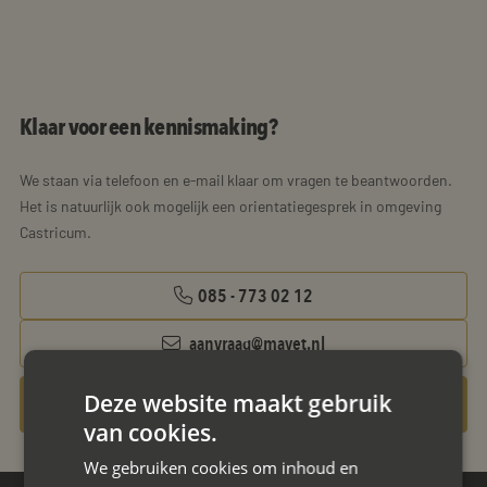
Klaar voor een kennismaking?
We staan via telefoon en e-mail klaar om vragen te beantwoorden.
Het is natuurlijk ook mogelijk een orientatiegesprek in omgeving
Castricum.
085 - 773 02 12
aanvraag@mayet.nl
Deze website maakt gebruik
Gratis oriëntatiegesprek aanvragen
van cookies.
We gebruiken cookies om inhoud en