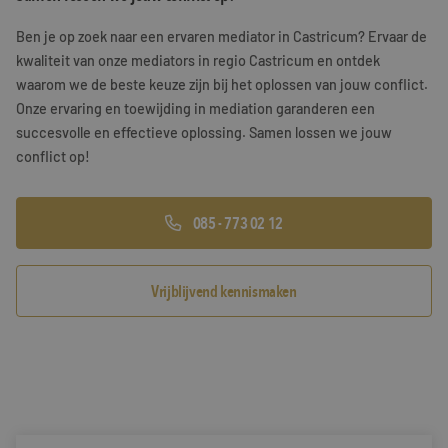
Training & Leiderschap
Referenties
Ben je op zoek naar een ervaren mediator in Castricum? Ervaar de
kwaliteit van onze mediators in regio Castricum en ontdek
Blogs
waarom we de beste keuze zijn bij het oplossen van jouw conflict.
Onze ervaring en toewijding in mediation garanderen een
Documenten
succesvolle en effectieve oplossing. Samen lossen we jouw
conflict op!
Gratis folder
Contact
085 - 773 02 12
Vrijblijvend kennismaken