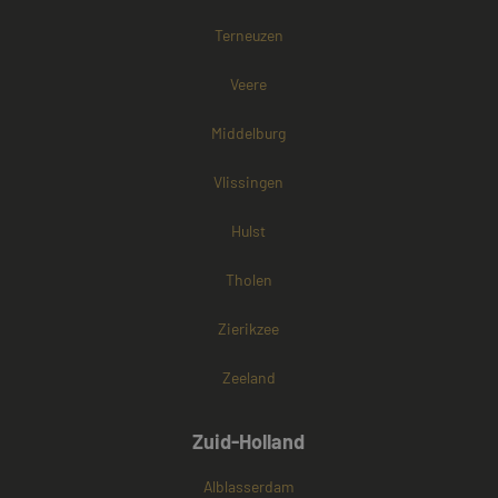
browser van d
websitebezoek
Terneuzen
cookies onders
Veere
Middelburg
Vlissingen
Hulst
Tholen
Zierikzee
Zeeland
Zuid-Holland
Alblasserdam