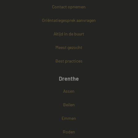
Contact opnemen
PHPSESSID
Sessie
PHP.net
Oriëntatiegesprek aanvragen
www.mayetmediators.nl
Altijd in de buurt
Meest gezocht
Google Privacy Policy
Best practices
Drenthe
Assen
Beilen
Emmen
Roden