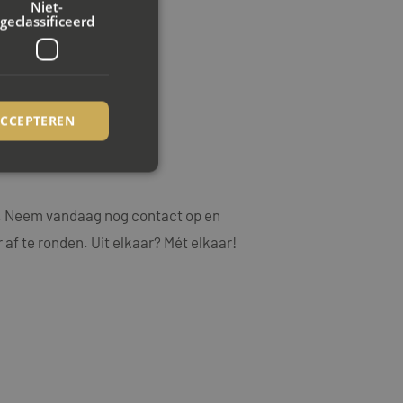
Niet-
geclassificeerd
ACCEPTEREN
.
rd
ng. Neem vandaag nog contact op en
 af te ronden. Uit elkaar? Mét elkaar!
elding en
ookie-Script.com-
ezoekers te
ie-Script.com is
op basis van de PHP-
emene doeleinden die
uikerssessies te