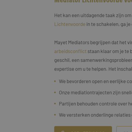
Het kan een uitdagende taak zijn om 
Lichtenvoorde
in te schakelen, ga j
Naam
Mayet Mediators begrijpen dat het vi
Naam
fp_user_id
Aanbi
Naam
arbeidsconflict
staan klaar om je te 
Dome
_clck
geschil, een samenwerkingsprobleem, 
MUID
Micro
Corp
expertise om u te helpen. Het inscha
.bing
_ga_4ZL076M2M8
We bevorderen open en eerlijke c
_ga
MR
Micro
Corp
Onze mediationtrajecten zijn snell
.c.bi
SRM_B
Micro
Partijen behouden controle over h
Corp
.c.bi
We versterken onderlinge relaties
SM
.c.cla
_clsk