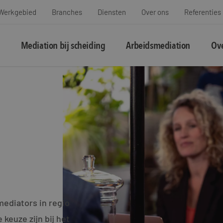
Werkgebied
Branches
Diensten
Over ons
Referenties
Mediation bij scheiding
Arbeidsmediation
Ove
mediators in regio
euze zijn bij het