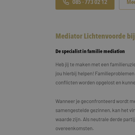
MUID
Micro
085 - 773 02 12
Mee
Corp
.clari
MR
Micro
Corp
Mediator Lichtenvoorde bi
.c.cla
ANONCHK
Micro
Corp
De specialist in familie mediation
.c.cla
IDE
Goog
Heb jij te maken met een familieruz
.doub
jou hierbij helpen! Familieproblemen
conflicten worden opgelost en kunne
_fbp
Meta
Inc.
.maye
Wanneer je geconfronteerd wordt met
_gcl_au
Goog
.maye
samengestelde gezinnen, kan het vin
waarde zijn. Als neutrale derde part
test_cookie
Goog
.doub
overeenkomsten.