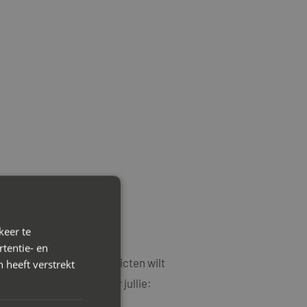
keer te
tentie- en
ersen en oplopende conflicten wilt
 heeft verstrekt
in te schakelen wanneer jullie: