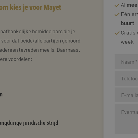
Al
meer
om kies je voor Mayet
Eén er
buurt
onafhankelijke bemiddelaars die je
Gratis
rvoor dat beide/alle partijen gehoord
week
edereen tevreden mee is. Daarnaast
dere voordelen:
en
ngdurige juridische strijd