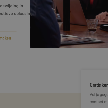
toewijding in
ctieve oplossing.
smaken
Gratis k
Vul je ge
contact me