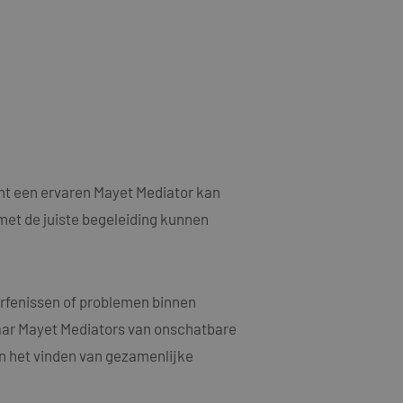
als een unieke
ytische doeleinden.
ten microsoft-
niseert tussen veel
kers kunnen worden
ruiken om het
n.
bruiker de website
ebruiker mogelijk
t.
t informatie uit
nt een ervaren Mayet Mediator kan
er eventuele
dat hij de genoemde
met de juiste begeleiding kunnen
ducten te leveren,
erfenissen of problemen binnen
t informatie uit
er eventuele
dat hij de genoemde
waar Mayet Mediators van onschatbare
en het vinden van gezamenlijke
ndom van Google)
 cookies