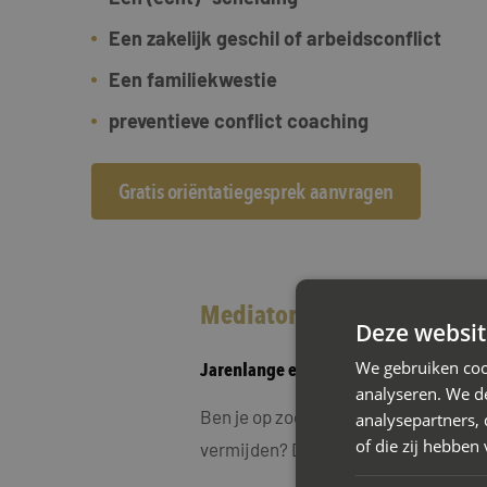
Een zakelijk geschil of arbeidsconflict
Een familiekwestie
preventieve conflict coaching
Gratis oriëntatiegesprek aanvragen
Mediator Lichtenvoorde bij
Deze websit
We gebruiken coo
Jarenlange ervaring in scheidingsmed
analyseren. We de
Ben je op zoek naar een oplossing vo
analysepartners,
of die zij hebbe
vermijden? Dan is scheidingsmediati