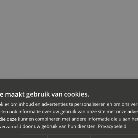
 een scheiding
e maakt gebruik van cookies.
kies om inhoud en advertenties te personaliseren en om ons ver
iation
len ook informatie over uw gebruik van onze site met onze adver
or je scheiding in Lichtenvoorde waarbij je de kosten wilt behe
 die deze kunnen combineren met andere informatie die u aan hen
n verzameld door uw gebruik van hun diensten.
Privacybeleid
on de oplossing. Je doet er slim aan een
mediator bij scheiding