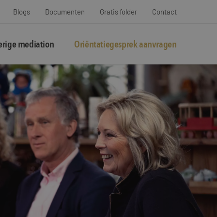
Blogs
Documenten
Gratis folder
Contact
rige mediation
Oriëntatiegesprek aanvragen