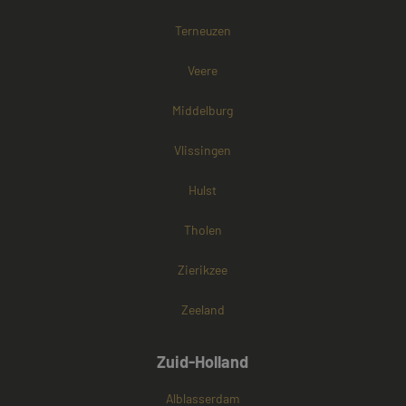
browser van d
websitebezoek
Terneuzen
cookies onders
Veere
Middelburg
Vlissingen
Hulst
Tholen
Zierikzee
Zeeland
Zuid-Holland
Alblasserdam