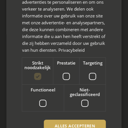
advertenties te personaliseren en om ons
verkeer te analyseren. We delen ook
Hoofdkantoor
informatie over uw gebruik van onze site
Den Berg 16A
met onze advertentie- en analysepartners,
4661 KZ Halsteren,
die deze kunnen combineren met andere
informatie die u aan hen heeft verstrekt of
085 - 773 02 12
die zij hebben verzameld door uw gebruik
aanvraag@mayet.nl
van hun diensten.
Privacybeleid
Strikt
Prestatie
Targeting
noodzakelijk
Wat we doen
Functioneel
Niet-
Mediation bij scheiding
geclassificeerd
Arbeidsmediation
Zakelijke mediation
ALLES ACCEPTEREN