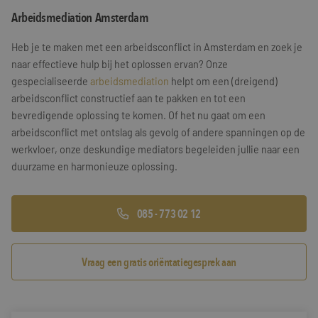
Arbeidsmediation Amsterdam
Training & Leiderschap
Referenties
Heb je te maken met een arbeidsconflict in Amsterdam en zoek je
Blogs
naar effectieve hulp bij het oplossen ervan? Onze
gespecialiseerde
arbeidsmediation
helpt om een (dreigend)
Documenten
arbeidsconflict constructief aan te pakken en tot een
bevredigende oplossing te komen. Of het nu gaat om een
Gratis folder
arbeidsconflict met ontslag als gevolg of andere spanningen op de
Contact
werkvloer, onze deskundige mediators begeleiden jullie naar een
duurzame en harmonieuze oplossing.
085 - 773 02 12
Vraag een gratis oriëntatiegesprek aan