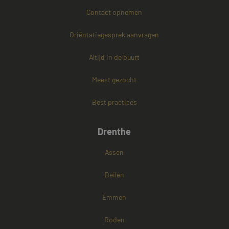
Contact opnemen
PHPSESSID
Sessie
PHP.net
Oriëntatiegesprek aanvragen
www.mayetmediators.nl
Altijd in de buurt
Meest gezocht
Google Privacy Policy
Best practices
Drenthe
Assen
Beilen
Emmen
Roden