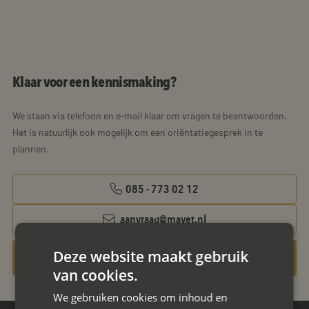
Klaar voor een kennismaking?
We staan via telefoon en e-mail klaar om vragen te beantwoorden.
Het is natuurlijk ook mogelijk om een oriëntatiegesprek in te
plannen.
085 - 773 02 12
aanvraag@mayet.nl
Deze website maakt gebruik
Contact opnemen
van cookies.
We gebruiken cookies om inhoud en