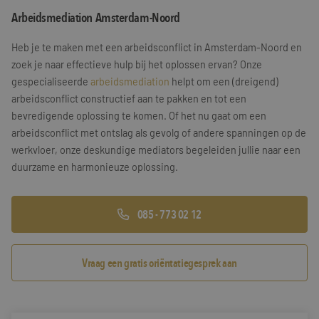
Arbeidsmediation Amsterdam-Noord
Training & Leiderschap
Referenties
Heb je te maken met een arbeidsconflict in Amsterdam-Noord en
Blogs
zoek je naar effectieve hulp bij het oplossen ervan? Onze
gespecialiseerde
arbeidsmediation
helpt om een (dreigend)
Documenten
arbeidsconflict constructief aan te pakken en tot een
bevredigende oplossing te komen. Of het nu gaat om een
Gratis folder
arbeidsconflict met ontslag als gevolg of andere spanningen op de
Contact
werkvloer, onze deskundige mediators begeleiden jullie naar een
duurzame en harmonieuze oplossing.
085 - 773 02 12
Vraag een gratis oriëntatiegesprek aan