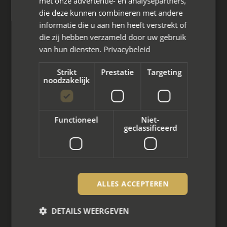
met onze advertentie- en analysepartners,
aanvraag@mayet.nl
die deze kunnen combineren met andere
informatie die u aan hen heeft verstrekt of
die zij hebben verzameld door uw gebruik
van hun diensten.
Privacybeleid
Wat we doen
Strikt
Prestatie
Targeting
noodzakelijk
Mediation bij scheiding
Arbeidsmediation
Functioneel
Niet-
geclassificeerd
Zakelijke mediation
Familie mediation
Vertrouwenspersoon
ALLES ACCEPTEREN
Scheiden met kinderen
DETAILS WEERGEVEN
Scheiden met koophuis