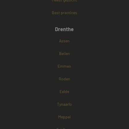
www.mayetmediators.nl
Best practices
Google Privacy Policy
Drenthe
Assen
Beilen
Emmen
Roden
Eelde
Tynaarlo
Meppel