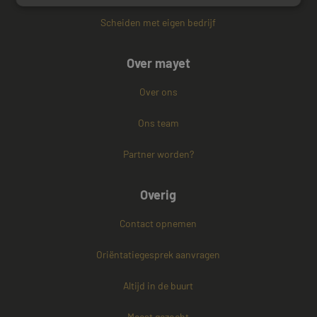
Scheiden met eigen bedrijf
Strikt noodzakelijk
Prestatie
Targeting
Functioneel
Niet-geclassificeerd
Over mayet
Strikt noodzakelijke cookies maken de
Over ons
kernfunctionaliteiten van de website mogelijk, zoals
gebruikersaanmelding en accountbeheer. De
website kan niet goed worden gebruikt zonder de
Ons team
strikt noodzakelijke cookies.
Naam
Aanbieder / Domein
Vervaldatum
Partner worden?
CookieScriptConsent
4 weken 2
CookieScript
dagen
www.mayetmediators.nl
Overig
Contact opnemen
Oriëntatiegesprek aanvragen
Altijd in de buurt
PHPSESSID
Sessie
PHP.net
Meest gezocht