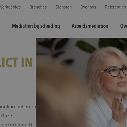
Werkgebied
Branches
Diensten
Over ons
Referenties
Mediation bij scheiding
Arbeidsmediation
Ove
ICT IN
oogkarspel en zoek
? Onze
een (dreigend)