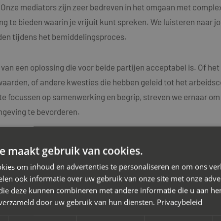
n. Onze mediators zijn zeer bedreven in het omgaan met comple
g te bieden waarin je vrijuit kunt spreken. We luisteren naar j
en tijdens het bemiddelingsproces.
 van een oplossing die voor beide partijen acceptabel is. Of h
aarden, of andere kwesties die hebben geleid tot het arbeidsc
e focussen op samenwerking en begrip, streven we ernaar om d
mgeving te bevorderen.
k dat elk arbeidsconflict uniek is en daarom bieden we maatwe
e maakt gebruik van cookies.
ators beschikken over diepgaande kennis van arbeidsrechtelij
kies om inhoud en advertenties te personaliseren en om ons ver
idsconflicten.
len ook informatie over uw gebruik van onze site met onze adver
 die deze kunnen combineren met andere informatie die u aan hen
n verzameld door uw gebruik van hun diensten.
Privacybeleid
 van het arbeidsconflict met je werkgever. Neem vandaag nog
dviesgesprek. Samen zetten we de eerste stap richting een p