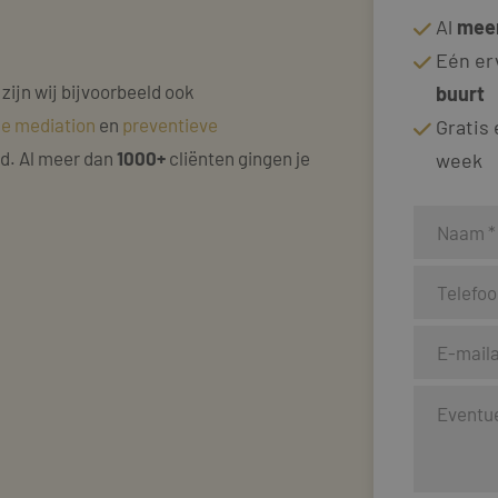
Al
meer
Eén er
 zijn wij bijvoorbeeld ook
buurt
ke mediation
en
preventieve
Gratis
nd. Al meer dan
1000+
cliënten gingen je
week