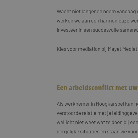
MUID
Micro
Corp
.clari
Wacht niet langer en neem vandaag n
werken we aan een harmonieuze wer
MR
Micro
Investeer in een succesvolle samen
Corp
.c.cla
ANONCHK
Micro
Kies voor mediation bij Mayet Mediat
Corp
.c.cla
IDE
Goog
.doub
_fbp
Meta
Een arbeidsconflict met u
Inc.
.maye
_gcl_au
Als werknemer in Hoogkarspel kan he
Goog
.maye
verstoorde relatie met je leidinggeve
wellicht niet weet wat te doen bij ee
test_cookie
Goog
.doub
dergelijke situaties en staan we voor