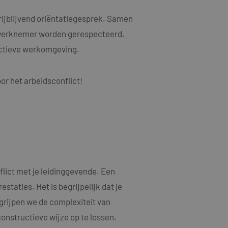
als een unieke
ytische doeleinden.
ten microsoft-
niseert tussen veel
ijblijvend oriëntatiegesprek. Samen
kers kunnen worden
 werknemer worden gerespecteerd.
ruiken om het
uctieve werkomgeving.
n.
bruiker de website
or het arbeidsconflict!
ebruiker mogelijk
t.
t informatie uit
er eventuele
dat hij de genoemde
ducten te leveren,
t informatie uit
lict met je leidinggevende. Een
er eventuele
dat hij de genoemde
taties. Het is begrijpelijk dat je
egrijpen we de complexiteit van
ndom van Google)
 cookies
constructieve wijze op te lossen.