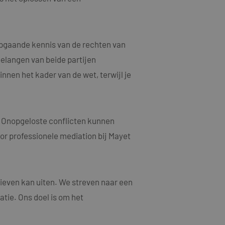
n een willekeurig
ebruikt, kan
oed voorbeeld is het
or een gebruiker
epgaande kennis van de rechten van
elangen van beide partijen
jving
nnen het kader van de wet, terwijl je
acties en
gebruikerservaring
als een unieke
ten microsoft-
niseert tussen veel
. Onopgeloste conflicten kunnen
tics om de
kers kunnen worden
oor professionele mediation bij Mayet
rsal Analytics -
ruiken om het
emeen gebruikte
n.
gebruikt om unieke
rig gegenereerd
nomen in elk
oor de goede
m bezoekers-,
ieven kan uiten. We streven naar een
or de
atie. Ons doel is om het
ruiken om het
larity analytics
n.
r de sessie van de
eergaven te