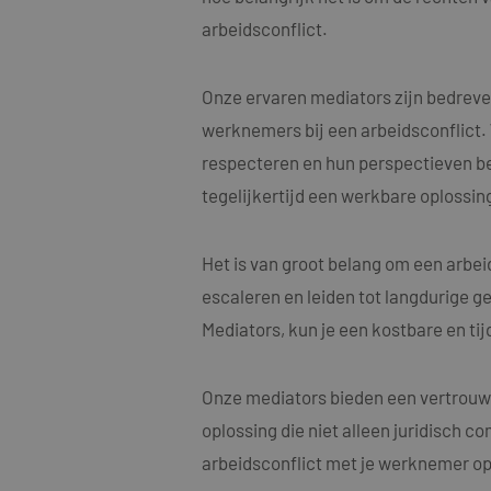
arbeidsconflict.
Onze ervaren mediators zijn bedreve
werknemers bij een arbeidsconflict.
Naam
respecteren en hun perspectieven begr
Naam
fp_user_id
Aanbi
Naam
Dome
tegelijkertijd een werkbare oplossing
_clck
MUID
Micro
Corp
.bing
Het is van groot belang om een arbe
_ga_4ZL076M2M8
escaleren en leiden tot langdurige ge
_ga
MR
Micro
Mediators, kun je een kostbare en ti
Corp
.c.bi
SRM_B
Micro
Onze mediators bieden een vertrouwe
Corp
.c.bi
oplossing die niet alleen juridisch c
SM
.c.cla
_clsk
arbeidsconflict met je werknemer op 