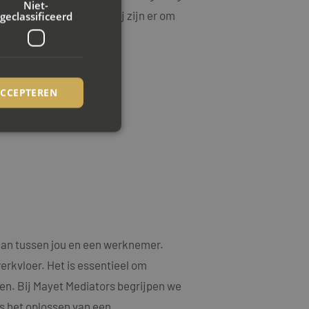
Niet-
mst staan voorop, en wij zijn er om
geclassificeerd
ACCEPTEREN
rd
elding en
ookie-Script.com-
aan tussen jou en een werknemer.
ezoekers te
ie-Script.com is
erkvloer. Het is essentieel om
en. Bij Mayet Mediators begrijpen we
op basis van de PHP-
emene doeleinden die
s het oplossen van een
uikerssessies te