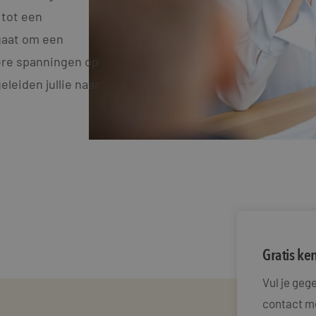
 tot een
gaat om een
dere spanningen op
leiden jullie naar
Gratis k
Vul je ge
contact me