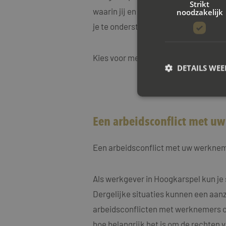
Strikt
waarin jij en je werkgever weer effe
noodzakelijk
je te ondersteunen bij elke stap van 
Kies voor mediation bij Mayet Mediat
DETAILS WE
S
Een arbeidsconflict met u
Strikt noodzakelijke
accountbeheer. De we
Een arbeidsconflict met uw werknem
Naam
CookieScriptConse
Als werkgever in Hoogkarspel kun je
Dergelijke situaties kunnen een aanzi
arbeidsconflicten met werknemers op
PHPSESSID
hoe belangrijk het is om de rechten