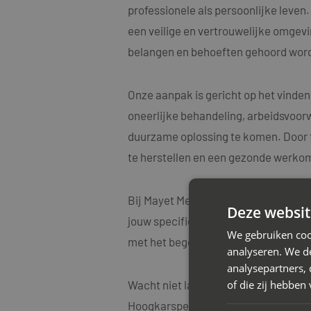
professionele als persoonlijke leve
een veilige en vertrouwelijke omgevin
belangen en behoeften gehoord word
Onze aanpak is gericht op het vinden
oneerlijke behandeling, arbeidsvoorw
duurzame oplossing te komen. Door t
te herstellen en een gezonde werko
Bij Mayet Mediators begrijpen we oo
Deze websit
jouw specifieke situatie. Onze medi
We gebruiken coo
met het begeleiden van diverse arbe
analyseren. We de
analysepartners,
of die zij hebbe
Wacht niet langer met het aanpakken
Hoogkarspel voor een vrijblijvend a