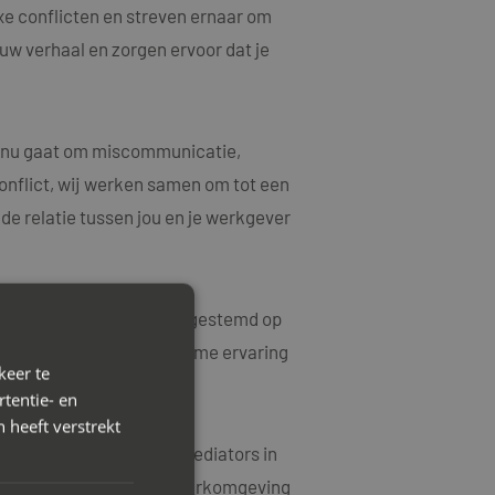
xe conflicten en streven ernaar om
ouw verhaal en zorgen ervoor dat je
et nu gaat om miscommunicatie,
onflict, wij werken samen om tot een
e relatie tussen jou en je werkgever
rkoplossingen die zijn afgestemd op
ke kwesties en hebben ruime ervaring
keer te
tentie- en
 heeft verstrekt
 contact op met Mayet Mediators in
ositieve en harmonieuze werkomgeving