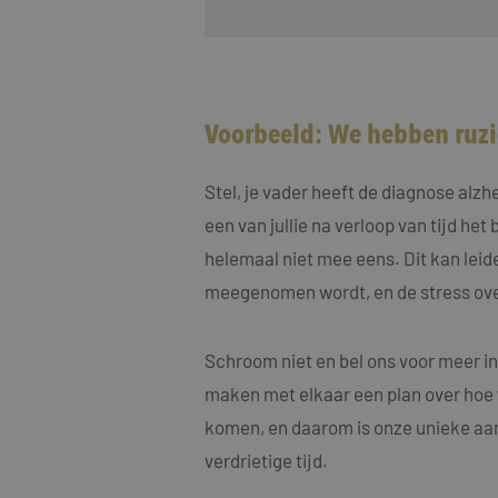
Voorbeeld: We hebben ruzie
Naam
Naam
fp_user_id
Aanbi
Naam
Stel, je vader heeft de diagnose alz
Dome
_clck
een van jullie na verloop van tijd het
MUID
Micro
Corp
helemaal niet mee eens. Dit kan leide
.bing
_ga_4ZL076M2M8
meegenomen wordt, en de stress ove
_ga
MR
Micro
Corp
.c.bi
Schroom niet en bel ons voor meer i
SRM_B
Micro
maken met elkaar een plan over hoe w
Corp
.c.bi
komen, en daarom is onze unieke aanp
SM
.c.cla
verdrietige tijd.
_clsk