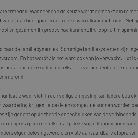
d al vermeden. Wanneer dan de keuze wordt gemaakt om te man
ader, dan begrijpen broers en zussen elkaar niet meer. Met spij
ooi en gezamenlijk proces had kunnen zijn, loopt uit in spannin
ijd naar de familiedynamiek. Sommige familiesystemen zijn inge
ysteem. En het wordt als het ware ook van je verwacht. Het is
 is om vanuit deze rollen met elkaar in verbondenheid te comm
elemmerend.
municatie weer vlot. In een veilige omgeving kan iedere betrokk
n waardering krijgen, jaloezie en competitie kunnen worden be
es zijn gericht op de theorie en technieken van de verbindende
n in gesprek gaan met elkaar. Op deze wijze kunnen oude fam
ieders eigen belevingswereld en visie aanvaardbare afspraken