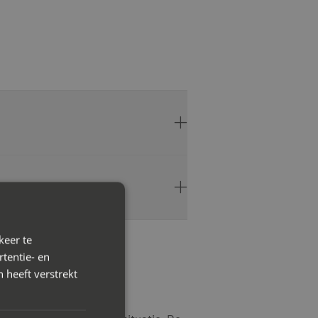
keer te
tentie- en
 heeft verstrekt