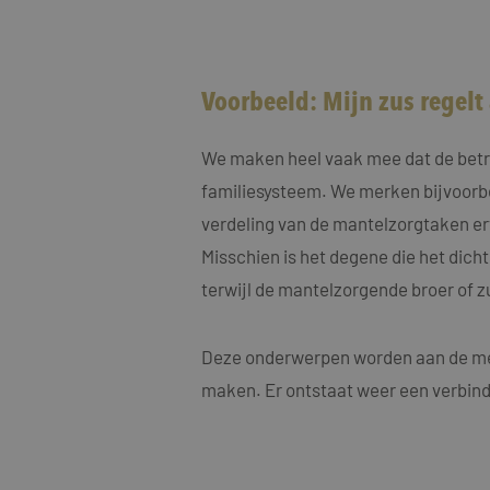
MUID
Micro
Corp
.clari
MR
Voorbeeld: Mijn zus regelt 
Micro
Corp
.c.cla
We maken heel vaak mee dat de betrok
ANONCHK
Micro
Corp
familiesysteem. We merken bijvoorbe
.c.cla
verdeling van de mantelzorgtaken erv
IDE
Goog
.doub
Misschien is het degene die het dicht
terwijl de mantelzorgende broer of zus
_fbp
Meta
Inc.
.maye
Deze onderwerpen worden aan de medi
_gcl_au
Goog
.maye
maken. Er ontstaat weer een verbind
test_cookie
Goog
.doub