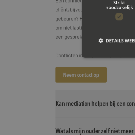
Een conflict tussen de zorg en een cl
Strikt
noodzakelijk
cliënt, bijvoorbeeld in een verpleegh
gebeuren? Het is ook maar de vraag o
om niet lastig te willen zijn. En ond
een gesprek aan te gaan.
DETAILS WE
Conflicten in zorg- en verpleeghuizen
S
Neem contact op
Strikt noodzakelijke
accountbeheer. De we
Naam
Kan mediation helpen bij een conf
CookieScriptConse
PHPSESSID
Wat als mijn ouder zelf niet mee