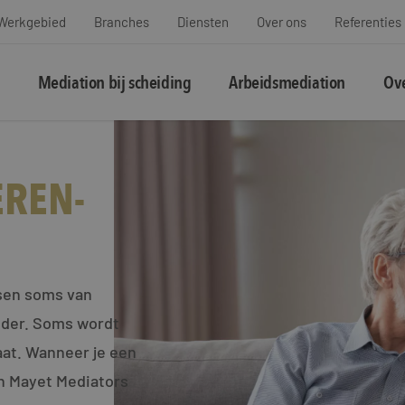
Werkgebied
Branches
Diensten
Over ons
Referenties
Mediation bij scheiding
Arbeidsmediation
Ove
EREN-
ssen soms van
ouder. Soms wordt
aat. Wanneer je een
an Mayet Mediators