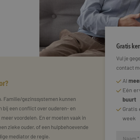
Gratis k
Vul je ge
contact me
Al
meer
or?
Eén er
n. Familie/gezinssystemen kunnen
buurt
 bij een conflict over ouderen- en
Gratis
 meer voordelen. En er moeten vaak in
week
een zieke ouder, of een hulpbehoevende
dige mediator de regie.