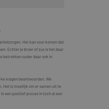
n een willekeurig
ebruikt, kan
oed voorbeeld is het
or een gebruiker
.
jving
 mantelzorgen. Het kan voor komen dat
acties en
sen. Echter je broer of zus is het daar
gebruikerservaring
als een unieke
ten microsoft-
 de betrokken ouder daar ook in
niseert tussen veel
tics om de
kers kunnen worden
rsal Analytics -
ruiken om het
emeen gebruikte
n.
gebruikt om unieke
lijke vragen beantwoorden. We
rig gegenereerd
nomen in elk
oor de goede
 Het is moeilijk om er samen uit te
m bezoekers-,
or de
n een positief proces in toch al een
ruiken om het
larity analytics
n.
r de sessie van de
eergaven te