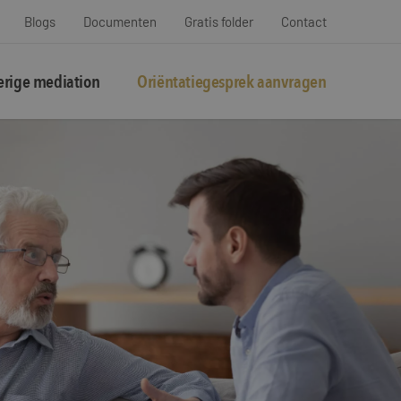
Blogs
Documenten
Gratis folder
Contact
rige mediation
Oriëntatiegesprek aanvragen