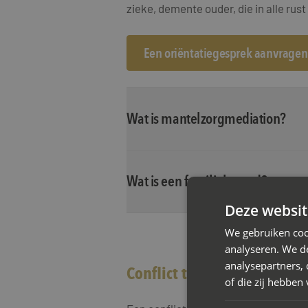
zieke, demente ouder, die in alle ru
Een oriëntatiegesprek aanvragen
Wat is mantelzorgmediation?
Wat is een familieberaad?
Deze websit
We gebruiken coo
analyseren. We de
analysepartners,
Conflict tussen patiënt en 
of die zij hebbe