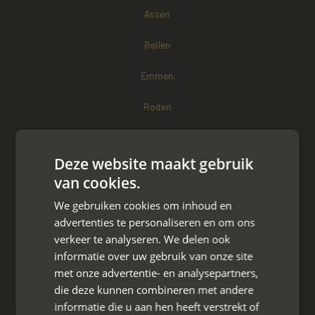
Assen
Beilen
Emmen
Roden
Eelde
Deze website maakt gebruik
Tynaarlo
van cookies.
Meppel
We gebruiken cookies om inhoud en
advertenties te personaliseren en om ons
Zuidlaren
verkeer te analyseren. We delen ook
informatie over uw gebruik van onze site
Coevorden
met onze advertentie- en analysepartners,
die deze kunnen combineren met andere
Hoogeveen
informatie die u aan hen heeft verstrekt of