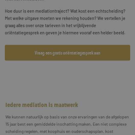
Training & Leiderschap
Referenties
Hoe duur is een mediationtraject? Wat kost een echtscheiding?
Met welke uitgave moeten we rekening houden? We vertellen je
Blogs
graag alles over onze tarieven in het vrijblijvende
oriëntatiegesprek en geven je hiermee vooraf een helder beeld.
Documenten
Gratis folder
Vraag een gratis oriëntatiegesprek aan
Contact
Iedere mediation is maatwerk
We kunnen natuurlijk op basis van onze ervaringen van de afgelopen
15 jaar best een gemiddelde inschatting maken. Een niet complexe
scheiding regelen, met koophuis en ouderschapsplan, kost