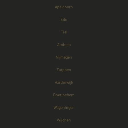
Functioneel
Niet-geclassificeerd
Apeldoorn
Strikt noodzakelijke cookies maken de
Ede
kernfunctionaliteiten van de website mogelijk, zoals
gebruikersaanmelding en accountbeheer. De
website kan niet goed worden gebruikt zonder de
Tiel
strikt noodzakelijke cookies.
Naam
Aanbieder / Domein
Vervaldatum
Arnhem
CookieScriptConsent
4 weken 2
CookieScript
dagen
www.mayetmediators.nl
Nijmegen
Zutphen
Harderwijk
Doetinchem
PHPSESSID
Sessie
PHP.net
Wageningen
www.mayetmediators.nl
Wijchen