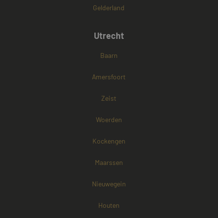
Gelderland
Google Privacy Policy
Utrecht
Baarn
Amersfoort
Zeist
Woerden
Kockengen
Maarssen
Nieuwegein
Aanbieder /
Naam
Vervaldatum
Omschrijving
Domein
Aanbieder /
Naam
Vervaldatum
Omschri
Houten
Domein
fp_user_id
.mayetmediators.nl
1 jaar 1