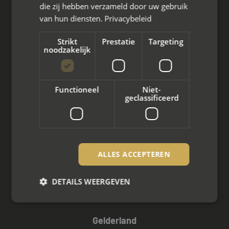
die zij hebben verzameld door uw gebruik
Drenthe
van hun diensten.
Privacybeleid
Flevoland
Strikt
Prestatie
Targeting
noodzakelijk
Almere
Dronten
Functioneel
Niet-
geclassificeerd
Emmeloord
Lelystad
Zeewolde
ALLES ACCEPTEREN
Urk
DETAILS WEERGEVEN
Flevoland
Gelderland
Strikt noodzakelijk
Prestatie
Targeting