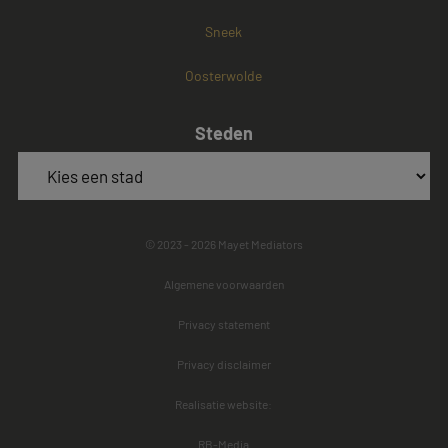
Sneek
Oosterwolde
Steden
© 2023 - 2026 Mayet Mediators
Algemene voorwaarden
Privacy statement
Privacy disclaimer
Realisatie website:
RB-Media