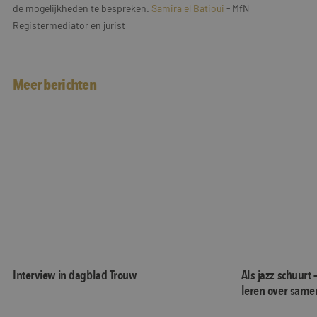
de mogelijkheden te bespreken.
Samira el Batioui
- MfN
Registermediator en jurist
Meer berichten
Interview in dagblad Trouw
Als jazz schuur
Interview in dagblad Trouw
Als jazz schuurt 
leren over same