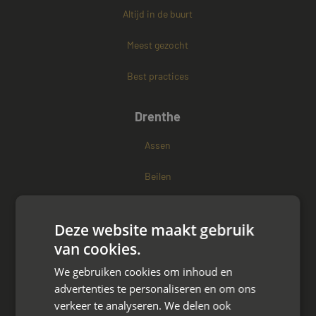
Altijd in de buurt
Meest gezocht
Best practices
Drenthe
Assen
Beilen
Emmen
Deze website maakt gebruik
Roden
van cookies.
Eelde
We gebruiken cookies om inhoud en
advertenties te personaliseren en om ons
Tynaarlo
verkeer te analyseren. We delen ook