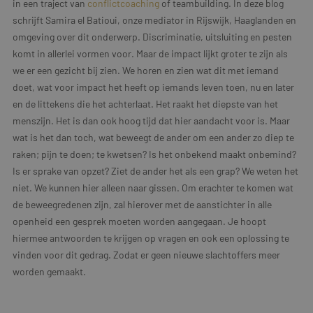
in een traject van
conflictcoaching
of teambuilding. In deze blog
schrijft Samira el Batioui, onze mediator in Rijswijk, Haaglanden en
omgeving over dit onderwerp. Discriminatie, uitsluiting en pesten
komt in allerlei vormen voor. Maar de impact lijkt groter te zijn als
we er een gezicht bij zien. We horen en zien wat dit met iemand
doet, wat voor impact het heeft op iemands leven toen, nu en later
en de littekens die het achterlaat. Het raakt het diepste van het
menszijn. Het is dan ook hoog tijd dat hier aandacht voor is. Maar
wat is het dan toch, wat beweegt de ander om een ander zo diep te
raken; pijn te doen; te kwetsen? Is het onbekend maakt onbemind?
Is er sprake van opzet? Ziet de ander het als een grap? We weten het
niet. We kunnen hier alleen naar gissen. Om erachter te komen wat
de beweegredenen zijn, zal hierover met de aanstichter in alle
openheid een gesprek moeten worden aangegaan. Je hoopt
hiermee antwoorden te krijgen op vragen en ook een oplossing te
vinden voor dit gedrag. Zodat er geen nieuwe slachtoffers meer
worden gemaakt.