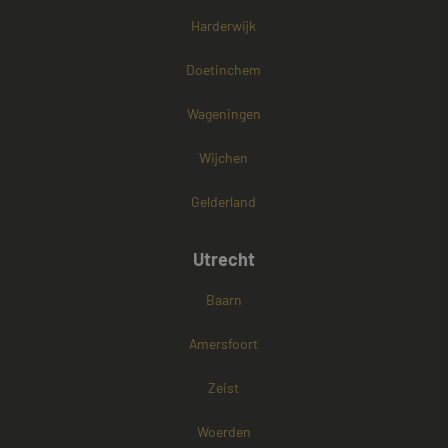
PHPSESSID
Sessie
PHP.net
Harderwijk
www.mayetmediators.nl
Doetinchem
Wageningen
Google Privacy Policy
Wijchen
Gelderland
Utrecht
Baarn
Amersfoort
Zeist
Woerden