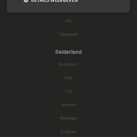
DETAILS WEERGEVEN
Zeewolde
Urk
Strikt noodzakelijk
Prestatie
Targeting
Functioneel
Niet-geclassificeerd
Flevoland
Strikt noodzakelijke cookies maken de
kernfunctionaliteiten van de website mogelijk, zoals
Gelderland
gebruikersaanmelding en accountbeheer. De
website kan niet goed worden gebruikt zonder de
Apeldoorn
strikt noodzakelijke cookies.
Naam
Aanbieder / Domein
Vervaldatum
Ede
CookieScriptConsent
4 weken 2
CookieScript
dagen
www.mayetmediators.nl
Tiel
Arnhem
Nijmegen
Zutphen