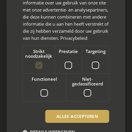
informatie over uw gebruik van onze site
Meppel
met onze advertentie- en analysepartners,
die deze kunnen combineren met andere
Zuidlaren
informatie die u aan hen heeft verstrekt of
die zij hebben verzameld door uw gebruik
Coevorden
van hun diensten.
Privacybeleid
Hoogeveen
Strikt
Prestatie
Targeting
noodzakelijk
Drenthe
Flevoland
Functioneel
Niet-
geclassificeerd
Almere
Dronten
Emmeloord
ALLES ACCEPTEREN
Lelystad