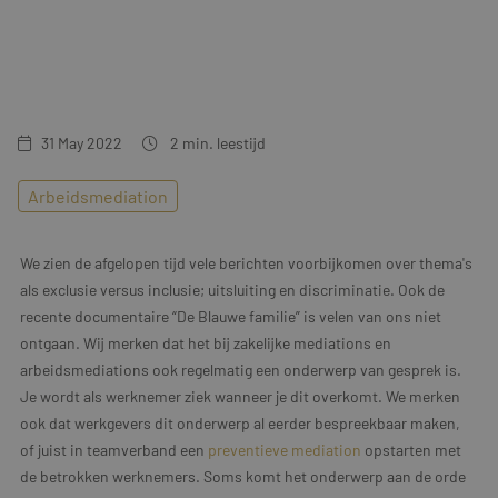
Training & Leiderschap
Referenties
Blogs
Documenten
31 May 2022
2
min. leestijd
Gratis folder
Arbeidsmediation
Contact
We zien de afgelopen tijd vele berichten voorbijkomen over thema's
als exclusie versus inclusie; uitsluiting en discriminatie. Ook de
recente documentaire “De Blauwe familie” is velen van ons niet
ontgaan. Wij merken dat het bij zakelijke mediations en
arbeidsmediations ook regelmatig een onderwerp van gesprek is.
Je wordt als werknemer ziek wanneer je dit overkomt. We merken
ook dat werkgevers dit onderwerp al eerder bespreekbaar maken,
of juist in teamverband een
preventieve mediation
opstarten met
de betrokken werknemers. Soms komt het onderwerp aan de orde