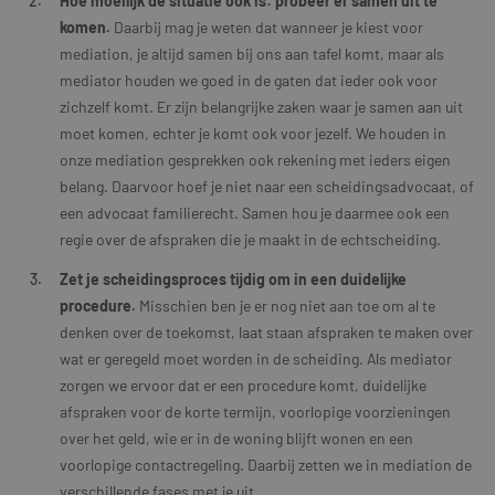
Hoe moeilijk de situatie ook is: probeer er samen uit te
komen.
Daarbij mag je weten dat wanneer je kiest voor
mediation, je altijd samen bij ons aan tafel komt, maar als
mediator houden we goed in de gaten dat ieder ook voor
zichzelf komt. Er zijn belangrijke zaken waar je samen aan uit
moet komen, echter je komt ook voor jezelf. We houden in
onze mediation gesprekken ook rekening met ieders eigen
belang. Daarvoor hoef je niet naar een scheidingsadvocaat, of
een advocaat familierecht. Samen hou je daarmee ook een
regie over de afspraken die je maakt in de echtscheiding.
Zet je scheidingsproces tijdig om in een duidelijke
procedure.
Misschien ben je er nog niet aan toe om al te
denken over de toekomst, laat staan afspraken te maken over
wat er geregeld moet worden in de scheiding. Als mediator
zorgen we ervoor dat er een procedure komt, duidelijke
afspraken voor de korte termijn, voorlopige voorzieningen
over het geld, wie er in de woning blijft wonen en een
voorlopige contactregeling. Daarbij zetten we in mediation de
verschillende fases met je uit.