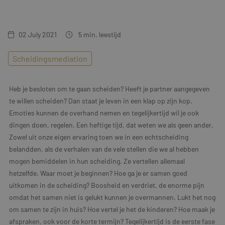
Training & Leiderschap
Referenties
02 July 2021
5
min. leestijd
Blogs
Scheidingsmediation
Documenten
Gratis folder
Heb je besloten om te gaan scheiden? Heeft je partner aangegeven
te willen scheiden? Dan staat je leven in een klap op zijn kop.
Contact
Emoties kunnen de overhand nemen en tegelijkertijd wil je ook
dingen doen, regelen. Een heftige tijd, dat weten we als geen ander.
Zowel uit onze eigen ervaring toen we in een echtscheiding
belandden, als de verhalen van de vele stellen die we al hebben
mogen bemiddelen in hun scheiding. Ze vertellen allemaal
hetzelfde. Waar moet je beginnen? Hoe ga je er samen goed
uitkomen in de scheiding? Boosheid en verdriet, de enorme pijn
omdat het samen niet is gelukt kunnen je overmannen. Lukt het nog
om samen te zijn in huis? Hoe vertel je het de kinderen? Hoe maak je
afspraken, ook voor de korte termijn? Tegelijkertijd is de eerste fase