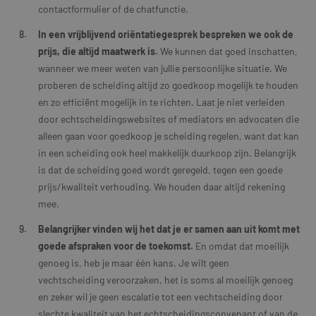
contactformulier of de chatfunctie.
In een vrijblijvend oriëntatiegesprek bespreken we ook de
prijs, die altijd maatwerk is.
We kunnen dat goed inschatten,
wanneer we meer weten van jullie persoonlijke situatie. We
proberen de scheiding altijd zo goedkoop mogelijk te houden
en zo efficiënt mogelijk in te richten. Laat je niet verleiden
door echtscheidingswebsites of mediators en advocaten die
alleen gaan voor goedkoop je scheiding regelen, want dat kan
in een scheiding ook heel makkelijk duurkoop zijn. Belangrijk
is dat de scheiding goed wordt geregeld, tegen een goede
prijs/kwaliteit verhouding. We houden daar altijd rekening
mee.
Belangrijker vinden wij het dat je er samen aan uit komt met
goede afspraken voor de toekomst.
En omdat dat moeilijk
genoeg is, heb je maar één kans. Je wilt geen
vechtscheiding veroorzaken, het is soms al moeilijk genoeg
en zeker wil je geen escalatie tot een vechtscheiding door
slechte kwaliteit van het echtscheidingsconvenant of van de