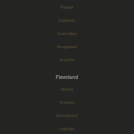
Naam
Aanbieder / Domein
Vervaldatum
Meppel
CookieScriptConsent
4 weken 2
CookieScript
dagen
www.mayetmediators.nl
Zuidlaren
Coevorden
Hoogeveen
Drenthe
PHPSESSID
Sessie
PHP.net
Flevoland
www.mayetmediators.nl
Almere
Dronten
Google Privacy Policy
Emmeloord
Lelystad