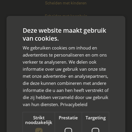
Scheiden met kinderen
Scheiden met koophuis
Scheiden met eigen bedrijf
Deze website maakt gebruik
van cookies.
Over mayet
We gebruiken cookies om inhoud en
advertenties te personaliseren en om ons
Over ons
verkeer te analyseren. We delen ook
informatie over uw gebruik van onze site
Ons team
met onze advertentie- en analysepartners,
die deze kunnen combineren met andere
Partner worden?
informatie die u aan hen heeft verstrekt of
die zij hebben verzameld door uw gebruik
Overig
van hun diensten.
Privacybeleid
Contact opnemen
Strikt
Prestatie
Targeting
noodzakelijk
Oriëntatiegesprek aanvragen