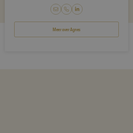
LinkedIn AgnesKuijpers (Dr
Meer over Agnes