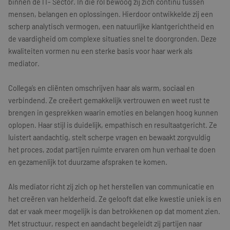
binnen de IT- Sector. In die rol bewoog zij zich continu tussen
mensen, belangen en oplossingen. Hierdoor ontwikkelde zij een
Training & Leiderschap
Referenties
scherp analytisch vermogen, een natuurlijke klantgerichtheid en
de vaardigheid om complexe situaties snel te doorgronden. Deze
Blogs
kwaliteiten vormen nu een sterke basis voor haar werk als
Documenten
mediator.
Gratis folder
Collega’s en cliënten omschrijven haar als warm, sociaal en
verbindend. Ze creëert gemakkelijk vertrouwen en weet rust te
Contact
brengen in gesprekken waarin emoties en belangen hoog kunnen
oplopen. Haar stijl is duidelijk, empathisch en resultaatgericht. Ze
luistert aandachtig, stelt scherpe vragen en bewaakt zorgvuldig
het proces, zodat partijen ruimte ervaren om hun verhaal te doen
en gezamenlijk tot duurzame afspraken te komen.
Als mediator richt zij zich op het herstellen van communicatie en
het creëren van helderheid. Ze gelooft dat elke kwestie uniek is en
dat er vaak meer mogelijk is dan betrokkenen op dat moment zien.
Met structuur, respect en aandacht begeleidt zij partijen naar