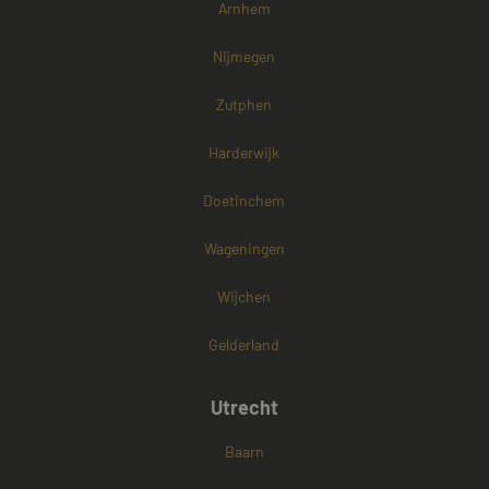
Arnhem
gebruikersaanmelding en accountbeheer. De
website kan niet goed worden gebruikt zonder de
strikt noodzakelijke cookies.
Nijmegen
Naam
Aanbieder / Domein
Vervaldatum
Zutphen
CookieScriptConsent
4 weken 2
CookieScript
dagen
www.mayetmediators.nl
Harderwijk
Doetinchem
Wageningen
Wijchen
PHPSESSID
Sessie
PHP.net
www.mayetmediators.nl
Gelderland
Utrecht
Google Privacy Policy
Baarn