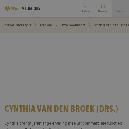
Bel ons
Diensten
Menu
Mediation bij scheiding
Mayet Mediators
Over ons
Onze mediators
Cynthia van den Broek 
Arbeidsmediation
Ouderschapsplan opstellen
Overige mediation
Financieel scheidingsrapport
Oriëntatiegesprek aanvragen
Relatie mediation
Zakelijke mediation
Werkgebied
Second opinion echtscheiding
Vertrouwenspersoon
Branches
Familie mediation
CYNTHIA VAN DEN BROEK (DRS.)
Diensten
Preventieve mediation
Cynthia brengt jarenlange ervaring mee uit commerciële functies
Over ons