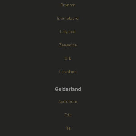
kernfunctionaliteiten van de website mogelijk, zoals
Dronten
gebruikersaanmelding en accountbeheer. De
website kan niet goed worden gebruikt zonder de
strikt noodzakelijke cookies.
Emmeloord
Naam
Aanbieder / Domein
Vervaldatum
Lelystad
CookieScriptConsent
4 weken 2
CookieScript
dagen
www.mayetmediators.nl
Zeewolde
Urk
Flevoland
Gelderland
PHPSESSID
Sessie
PHP.net
www.mayetmediators.nl
Apeldoorn
Ede
Google Privacy Policy
Tiel