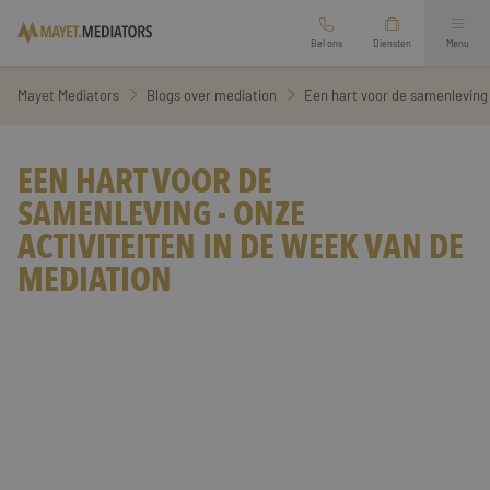
Bel ons
Diensten
Menu
Mediation bij scheiding
Mayet Mediators
Blogs over mediation
Een hart voor de samenleving 
Arbeidsmediation
Ouderschapsplan opstellen
EEN HART VOOR DE
SAMENLEVING - ONZE
Overige mediation
Financieel scheidingsrapport
ACTIVITEITEN IN DE WEEK VAN DE
MEDIATION
Oriëntatiegesprek aanvragen
Relatie mediation
Zakelijke mediation
Werkgebied
Second opinion echtscheiding
Vertrouwenspersoon
Branches
Familie mediation
Diensten
Preventieve mediation
Over ons