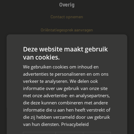
Overig
Contact opnemen
Oriëntatiegesprek aanvragen
Altijd in de buurt
Deze website maakt gebruik
van cookies.
Meest gezocht
We gebruiken cookies om inhoud en
Best practices
advertenties te personaliseren en om ons
verkeer te analyseren. We delen ook
Drenthe
informatie over uw gebruik van onze site
met onze advertentie- en analysepartners,
Assen
die deze kunnen combineren met andere
informatie die u aan hen heeft verstrekt of
Beilen
die zij hebben verzameld door uw gebruik
van hun diensten.
Privacybeleid
Emmen