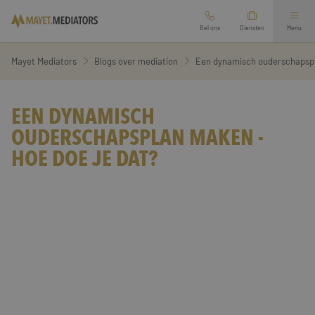
Bel ons
Diensten
Menu
Mediation bij scheiding
Mayet Mediators
Blogs over mediation
Een dynamisch ouderschapspl
Arbeidsmediation
Ouderschapsplan opstellen
EEN DYNAMISCH
OUDERSCHAPSPLAN MAKEN -
Overige mediation
Financieel scheidingsrapport
HOE DOE JE DAT?
Oriëntatiegesprek aanvragen
Relatie mediation
Zakelijke mediation
Werkgebied
Second opinion echtscheiding
Vertrouwenspersoon
Branches
Familie mediation
Diensten
Preventieve mediation
Over ons