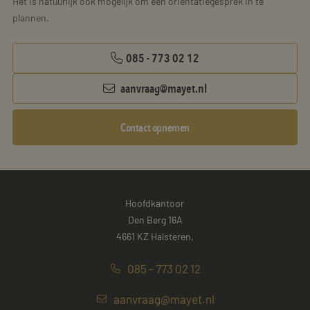
Het is natuurlijk ook mogelijk om een oriëntatiegesprek in te
plannen.
085 - 773 02 12
aanvraag@mayet.nl
Contact opnemen
Hoofdkantoor
Den Berg 16A
4661 KZ Halsteren,
085 - 773 02 12
aanvraag@mayet.nl