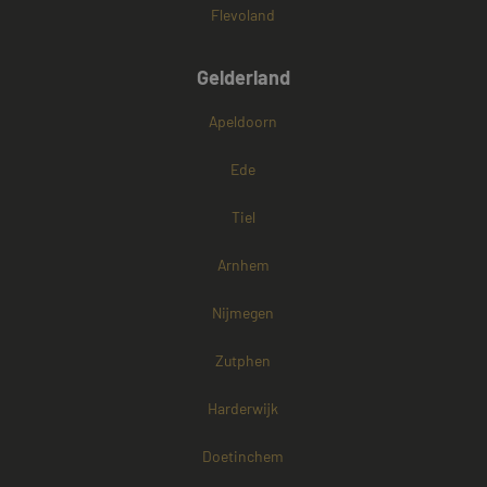
dagen
www.mayetmediators.nl
Flevoland
Gelderland
Apeldoorn
Ede
PHPSESSID
Sessie
PHP.net
Tiel
www.mayetmediators.nl
Arnhem
Nijmegen
Google Privacy Policy
Zutphen
Harderwijk
Doetinchem