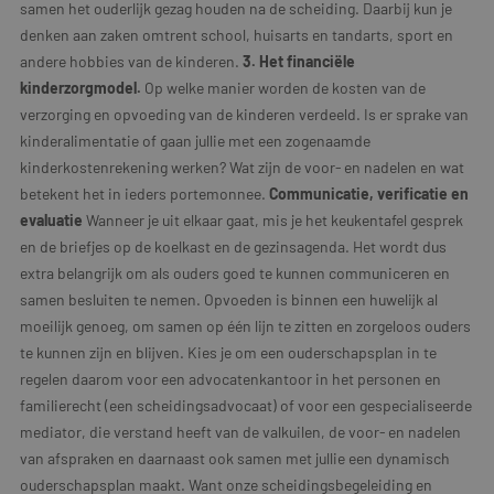
samen het ouderlijk gezag houden na de scheiding. Daarbij kun je
denken aan zaken omtrent school, huisarts en tandarts, sport en
andere hobbies van de kinderen.
3. Het financiële
kinderzorgmodel.
Op welke manier worden de kosten van de
verzorging en opvoeding van de kinderen verdeeld. Is er sprake van
kinderalimentatie of gaan jullie met een zogenaamde
kinderkostenrekening werken? Wat zijn de voor- en nadelen en wat
betekent het in ieders portemonnee.
Communicatie, verificatie en
evaluatie
Wanneer je uit elkaar gaat, mis je het keukentafel gesprek
en de briefjes op de koelkast en de gezinsagenda. Het wordt dus
extra belangrijk om als ouders goed te kunnen communiceren en
samen besluiten te nemen. Opvoeden is binnen een huwelijk al
moeilijk genoeg, om samen op één lijn te zitten en zorgeloos ouders
te kunnen zijn en blijven. Kies je om een ouderschapsplan in te
regelen daarom voor een advocatenkantoor in het personen en
familierecht (een scheidingsadvocaat) of voor een gespecialiseerde
mediator, die verstand heeft van de valkuilen, de voor- en nadelen
van afspraken en daarnaast ook samen met jullie een dynamisch
ouderschapsplan maakt. Want onze scheidingsbegeleiding en