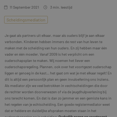
11 September 2021
3
min. leestijd
Scheidingsmediation
Je gaat als partners uit elkaar, maar als ouders blijf je aan elkaar
verbonden. Kinderen hebben immers de rest van hun leven te
maken met de scheiding van hun ouders. En zij hebben maar één
vader en één moeder. Vanaf 2009 is het verplicht om een
ouderschapsplan te maken. Wij noemen het liever een
ouderschapsregeling. Plannen, ook over het voortgezet ouderschap
liggen er genoeg in de kast… het gaat om wat je met elkaar regelt! En
dit is altijd een persoonlijk plan en geen invuloefening ons inziens.
Als mediator zijn we veel betrokken in vechtscheidingen die door
de rechter worden doorverwezen of via de jeugdhulpverlening bij
ons terecht komen. En dat is dan zo jammer en een gemiste kans in
het regelen van je echtscheiding. Een goede registermediator weet
dat er heldere en duidelijke afspraken moeten staan in het
ouderschapsplan na je scheiding.
Ouderlijk gezag en voortgezet