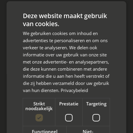
Best practices
Deze website maakt gebruik
Drenthe
van cookies.
Assen
We gebruiken cookies om inhoud en
advertenties te personaliseren en om ons
Beilen
verkeer te analyseren. We delen ook
informatie over uw gebruik van onze site
Emmen
met onze advertentie- en analysepartners,
die deze kunnen combineren met andere
Roden
informatie die u aan hen heeft verstrekt of
die zij hebben verzameld door uw gebruik
Eelde
van hun diensten.
Privacybeleid
Tynaarlo
Strikt
Prestatie
Targeting
noodzakelijk
Meppel
Zuidlaren
Functioneel
Niet-