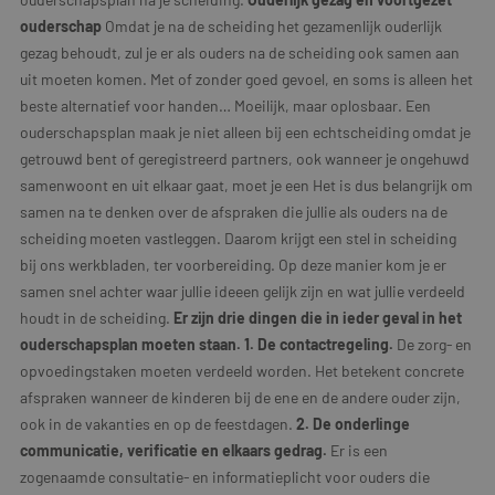
ouderschap
Omdat je na de scheiding het gezamenlijk ouderlijk
gezag behoudt, zul je er als ouders na de scheiding ook samen aan
uit moeten komen. Met of zonder goed gevoel, en soms is alleen het
beste alternatief voor handen… Moeilijk, maar oplosbaar. Een
ouderschapsplan maak je niet alleen bij een echtscheiding omdat je
getrouwd bent of geregistreerd partners, ook wanneer je ongehuwd
samenwoont en uit elkaar gaat, moet je een Het is dus belangrijk om
samen na te denken over de afspraken die jullie als ouders na de
scheiding moeten vastleggen. Daarom krijgt een stel in scheiding
bij ons werkbladen, ter voorbereiding. Op deze manier kom je er
samen snel achter waar jullie ideeen gelijk zijn en wat jullie verdeeld
houdt in de scheiding.
Er zijn drie dingen die in ieder geval in het
ouderschapsplan moeten staan.
1. De contactregeling.
De zorg- en
opvoedingstaken moeten verdeeld worden. Het betekent concrete
afspraken wanneer de kinderen bij de ene en de andere ouder zijn,
ook in de vakanties en op de feestdagen.
2. De onderlinge
communicatie, verificatie en elkaars gedrag.
Er is een
zogenaamde consultatie- en informatieplicht voor ouders die