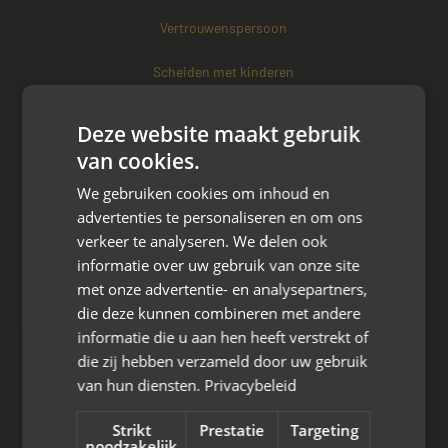
Vertrouwenspersoon
Scheiden met kinderen
Scheiden met koophuis
Deze website maakt gebruik
van cookies.
Scheiden met eigen bedrijf
We gebruiken cookies om inhoud en
Over mayet
advertenties te personaliseren en om ons
verkeer te analyseren. We delen ook
Over ons
informatie over uw gebruik van onze site
met onze advertentie- en analysepartners,
Ons team
die deze kunnen combineren met andere
informatie die u aan hen heeft verstrekt of
Partner worden?
die zij hebben verzameld door uw gebruik
van hun diensten.
Privacybeleid
Overig
Strikt
Prestatie
Targeting
Contact opnemen
noodzakelijk