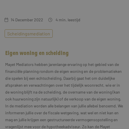
Training & Leiderschap
Referenties
14 December 2022
4
min. leestijd
Blogs
Scheidingsmediation
Documenten
Gratis folder
Eigen woning en scheiding
Contact
Mayet Mediators hebben jarenlange ervaring op het gebied van de
financiële planning rondom de eigen woning en de problematieken
die spelen bij een echtscheiding. Daarbij gaat het om duidelijke
afspraken en verwachtingen over het tijdelijk woonrecht, wie er in
de woning blijft na de scheiding, de overname van de woning (kan
ook huurwoning zijn natuurlijk) of de verkoop van de eigen woning.
In de mediation worden alle belangen van jullie allebei benoemd. We
informeren jullie over de fiscale wetgeving, wat wel en niet kan en
mag en jullie krijgen een gestructureerde vermogensopstelling en
vragenlijst mee voor de hypotheekadviseur. Zo kan de Mayet