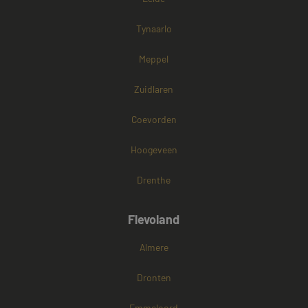
website kan niet goed worden gebruikt zonder de
strikt noodzakelijke cookies.
Tynaarlo
Naam
Aanbieder / Domein
Vervaldatum
CookieScriptConsent
4 weken 2
CookieScript
Meppel
dagen
www.mayetmediators.nl
Zuidlaren
Coevorden
Hoogeveen
Drenthe
PHPSESSID
Sessie
PHP.net
www.mayetmediators.nl
Flevoland
Almere
Google Privacy Policy
Dronten
Emmeloord