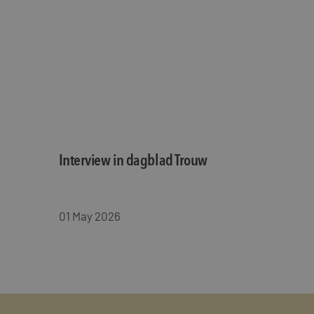
MUID
Micro
Corp
.clari
MR
Micro
Corp
.c.cla
ANONCHK
Micro
Corp
.c.cla
IDE
Goog
.doub
Interview in dagblad Trouw
_fbp
Meta
Inc.
.maye
01 May 2026
_gcl_au
Goog
.maye
test_cookie
Goog
.doub