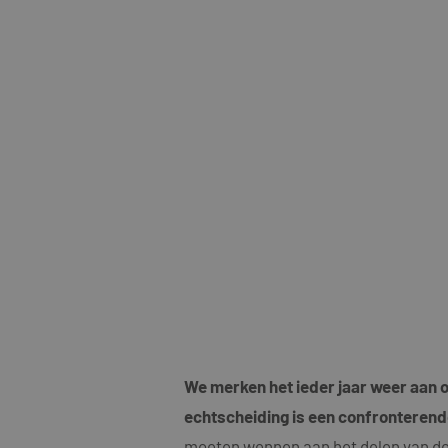
We merken het ieder jaar weer aan on
echtscheiding is een confronterende
moeten wennen aan het delen van de