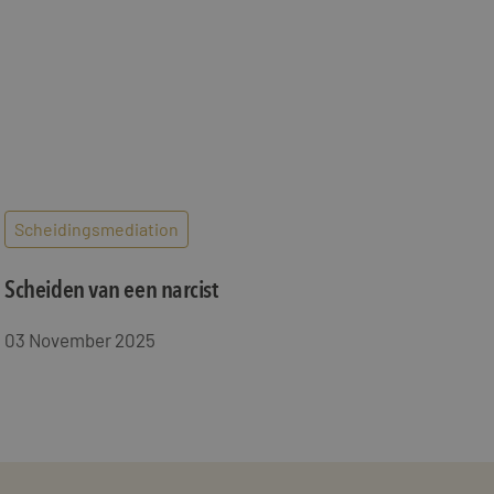
als een unieke
ytische doeleinden.
ten microsoft-
niseert tussen veel
kers kunnen worden
ruiken om het
n.
bruiker de website
ebruiker mogelijk
t.
t informatie uit
Scheidingsmediation
er eventuele
dat hij de genoemde
Scheiden van een narcist
ducten te leveren,
03 November 2025
t informatie uit
er eventuele
dat hij de genoemde
ndom van Google)
 cookies