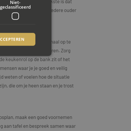
kunt zijn. Het belangrijkste is dat
Niet-
geclassificeerd
uke kerst, waarin ze bij iedere ouder
ACCEPTEREN
. Het is moeilijk om allemaal op te
licht eventjes kunt parkeren. Zorg
 de keukenrol op de bank zit of het
 mensen waar je je goed en veilig
rd
jd weten of voelen hoe de situatie
elding en
ijn, die om je heen staan en je trost
ookie-Script.com-
ezoekers te
ie-Script.com is
hapsplan, maak een goed voornemen
op basis van de PHP-
rug aan tafel en bespreek samen waar
emene doeleinden die
uikerssessies te