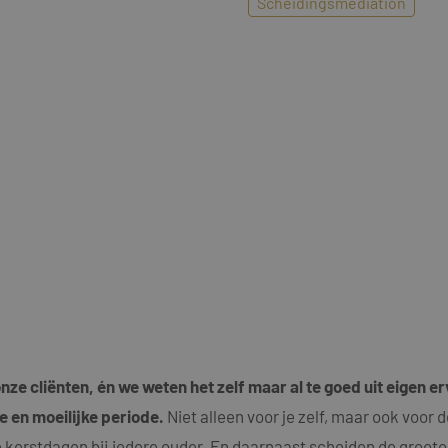
Scheidingsmediation
ze cliënten, én we weten het zelf maar al te goed uit eigen er
 en moeilijke periode.
Niet alleen voor je zelf, maar ook voor 
 kerstdagen bij iedere ouder. En daarnaast scheiden de groot