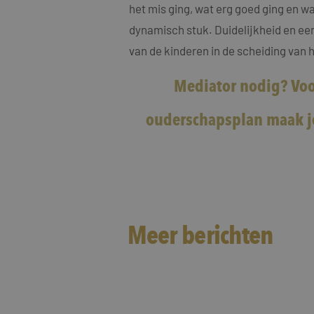
het mis ging, wat erg goed ging en wa
dynamisch stuk. Duidelijkheid en een
van de kinderen in de scheiding van 
Mediator nodig?
Voo
Naam
Naam
fp_user_id
Aanbi
ouderschapsplan maak je
Naam
Dome
_clck
MUID
Micro
Corp
.bing
_ga_4ZL076M2M8
_ga
MR
Micro
Corp
.c.bi
Meer berichten
SRM_B
Micro
Corp
.c.bi
SM
.c.cla
Interview in dagblad Trouw
_clsk