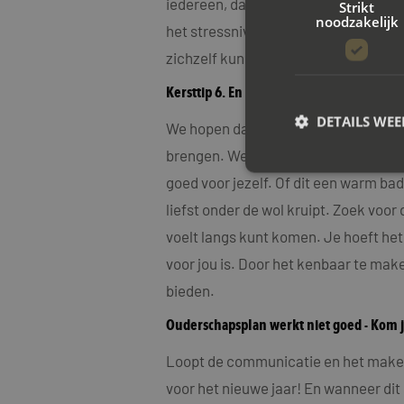
iedereen, dan is het besluit gedragen
Strikt
noodzakelijk
het stressniveau met de feestdagen n
zichzelf kunnen en mogen zijn.
Kersttip 6. En vooral: zorg goed voor jeze
DETAILS WE
We hopen dat je wat hebt aan deze tip
brengen. We wensen je toe dat je het 
goed voor jezelf. Of dit een warm bad
liefst onder de wol kruipt. Zoek voor
S
voelt langs kunt komen. Je hoeft het
Strikt noodzakelijke
accountbeheer. De we
voor jou is. Door het kenbaar te maken
Naam
bieden.
CookieScriptConse
Ouderschapsplan werkt niet goed - Kom j
Loopt de communicatie en het maken
PHPSESSID
voor het nieuwe jaar! En wanneer di