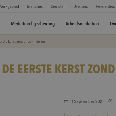
Werkgebied
Branches
Diensten
Over ons
Referenties
Mediation bij scheiding
Arbeidsmediation
Ove
rste kerst zonder de kinderen
 DE EERSTE KERST ZOND
11 September 2021