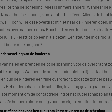
 realiteit na de scheiding. Alles is immers anders. Wanneer de 
ijd, maar het is zo moeilijk om achter te blijven. Alleen. Je heb
 wel. Toch wil je deze overdracht niet naar de kinderen doen, m
moties overmannen soms. Boosheid en verdriet om de situatie waa
jullie 6 kersttips op een rijtje gezet. Een steuntje in de rug, a
er het beste mee omgaan?
er de wisseling van de kinderen.
en van halen en brengen helpt de spanning voor de overdracht zo
of te brengen. Wanneer de andere ouder niet op tijd is, laat het
k en gun de kinderen een fijne overdracht, zodat ze zonder bez
r. Het ouderschap na de scheiding invulling geven gaat met v
 juiste moment om de contactregeling of het ouderschapsplan t
n. Ze hebben ruimte nodig voor hun eigen emoties, immers zij z
aag je af hoe het voor hen fijn is om kerst te vieren na de scheiding.