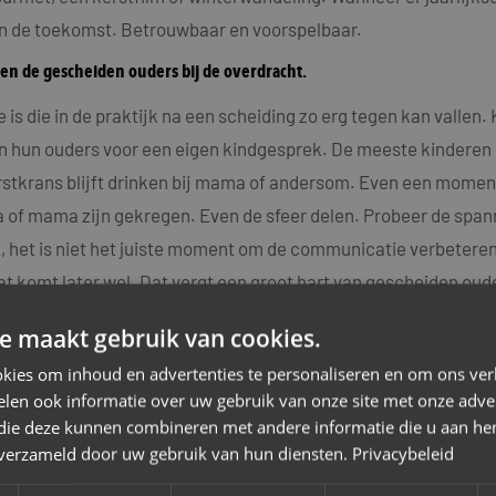
in de toekomst. Betrouwbaar en voorspelbaar.
en de gescheiden ouders bij de overdracht.
is die in de praktijk na een scheiding zo erg tegen kan vallen
van hun ouders voor een eigen kindgesprek. De meeste kinderen g
rstkrans blijft drinken bij mama of andersom. Even een moment 
pa of mama zijn gekregen. Even de sfeer delen. Probeer de spann
et, het is niet het juiste moment om de communicatie verbeteren
 komt later wel. Dat vergt een groot hart van gescheiden oud
uceren onder de kerstboom.
e maakt gebruik van cookies.
 van nieuwe partners. Dit geldt altijd. Pas als de relatie bes
kies om inhoud en advertenties te personaliseren en om ons ver
len ook informatie over uw gebruik van onze site met onze adver
 En liever bespreek je dit eerst met je ex-partner, zodat deze 
 die deze kunnen combineren met andere informatie die u aan hen
en je zelf helemaal verliefd, er zijn meer mensen betrokken in
n verzameld door uw gebruik van hun diensten.
Privacybeleid
ijk. Bespreek de onderliggende behoeften daarin van te voren 