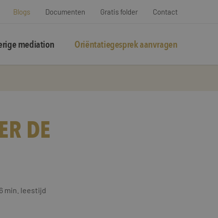
Blogs
Documenten
Gratis folder
Contact
rige mediation
Oriëntatiegesprek aanvragen
ER DE
6
min. leestijd