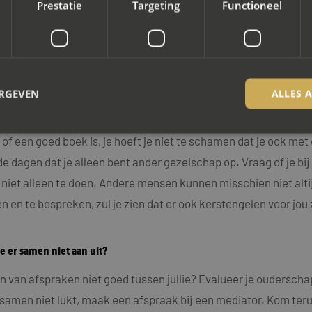
 en minder moeilijk. Zo niet: Er zijn ook momenten dat je samen 
Prestatie
Targeting
Functioneel
a een scheiding laag blijft. De kinderen hebben recht op een le
lf.
ERGEVEN
ALLES 
s. Je weet het wellicht allemaal al lang. De scheiding hakt erin
verdriet en de pijn van de scheiding een plekje kunt geven, wel
 of een goed boek is, je hoeft je niet te schamen dat je ook met
 de dagen dat je alleen bent ander gezelschap op. Vraag of je bij
trikt noodzakelijk
Prestatie
Targeting
Functioneel
Niet-geclassificee
 niet alleen te doen. Andere mensen kunnen misschien niet alti
 cookies maken de kernfunctionaliteiten van de website mogelijk, zoals gebruikersaanm
bsite kan niet goed worden gebruikt zonder de strikt noodzakelijke cookies.
 en te bespreken, zul je zien dat er ook kerstengelen voor jou z
Aanbieder / Domein
Vervaldatum
Omschrijving
nt
4 weken 2
Deze cookie wordt gebruikt door de C
CookieScript
dagen
service om de cookievoorkeuren van b
e er samen niet aan uit?
www.mayetmediators.nl
onthouden. De cookie-banner van Cook
noodzakelijk om correct te werken.
 van afspraken niet goed tussen jullie? Evalueer je oudersc
Sessie
Cookie gegenereerd door applicaties 
PHP.net
t samen niet lukt, maak een afspraak bij een mediator. Kom te
taal. Dit is een identificator voor alg
www.mayetmediators.nl
wordt gebruikt om variabelen van gebr