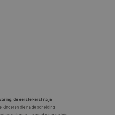
varing, de eerste kerst na je
de kinderen die na de scheiding
ouders ook mee. Je moet weer op één