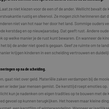
. Laat ze niet kiezen voor de een of de ander. Wellicht bevalt de
erstvakantie rustig en sfeervol. Ze mogen zich herinneren dat
kinderen niet van hot naar her door het land. Sommige ouders ve
eede kerstdag en op nieuwjaarsdag. Dat geeft rust. Andere ouder
k op welke manier je de rust kunt bewaren. En wanneer de kin
dat het bij de ander niet goed is gegaan. Geef ze ruimte om te la
nier krijgen kinderen in een scheiding vertrouwen en duidelijkh
nneringen op na de scheiding.
even, gaat niet over geld. Materiële zaken verdampen bij de mo
rden er ieder jaar mensen gemist. De kersttijd roept emoties op
licht kun je nadenken om eigen tradities op te bouwen met de k
ed gevoel op kunnen terugkijken. Het hoeven maar kleine dinge
ourmet, een kerstfilm of winterwandeling. Wanneer er jaarlijkse