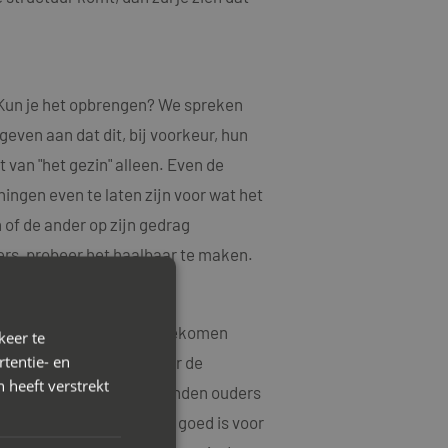
. Kun je het opbrengen? We spreken
even aan dat dit, bij voorkeur, hun
van "het gezin" alleen. Even de
ingen even te laten zijn voor wat het
 of de ander op zijn gedrag
ers, probeer het haalbaar te maken.
tendig is, is het moment gekomen
keer te
tentie- en
daarop voorbereid is en er de
 heeft verstrekt
 de scheiding. Wellicht vinden ouders
met elkaar. Wanneer het goed is voor