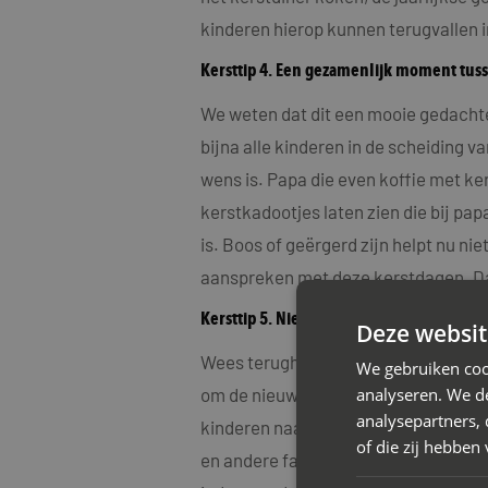
kinderen hierop kunnen terugvallen 
Kersttip 4. Een gezamenlijk moment tuss
We weten dat dit een mooie gedachte 
bijna alle kinderen in de scheiding 
wens is. Papa die even koffie met ke
kerstkadootjes laten zien die bij pa
is. Boos of geërgerd zijn helpt nu ni
aanspreken met deze kerstdagen. Dat
Kersttip 5. Nieuwe partners niet introd
Deze websit
Wees terughoudend met de introductie
We gebruiken coo
analyseren. We de
om de nieuwe partner te introduceren.
analysepartners,
kinderen naar kan vragen Misschien b
of die zij hebbe
en andere familieleden het ook moeil