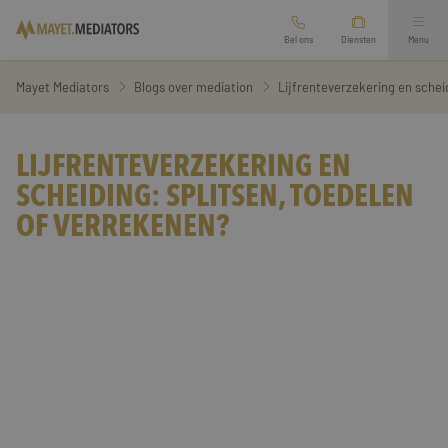
Bel ons
Diensten
Menu
Mediation bij scheiding
Mayet Mediators
Blogs over mediation
Lijfrenteverzekering en schei
Arbeidsmediation
Ouderschapsplan opstellen
LIJFRENTEVERZEKERING EN
SCHEIDING: SPLITSEN, TOEDELEN
Overige mediation
Financieel scheidingsrapport
OF VERREKENEN?
Oriëntatiegesprek aanvragen
Relatie mediation
Zakelijke mediation
Werkgebied
Second opinion echtscheiding
Vertrouwenspersoon
Branches
Familie mediation
Diensten
Preventieve mediation
Over ons