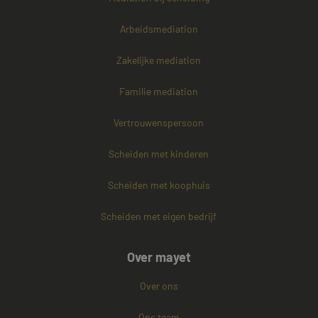
Arbeidsmediation
Zakelijke mediation
Familie mediation
Vertrouwenspersoon
Scheiden met kinderen
Scheiden met koophuis
Scheiden met eigen bedrijf
Aanbieder /
Naam
Vervaldatum
Omschrijving
Domein
Aanbieder /
Naam
Vervaldatum
Omschri
Over mayet
Domein
fp_user_id
.mayetmediators.nl
1 jaar 1
maand
_clck
.mayetmediators.nl
1 jaar
Deze coo
Aanbieder /
Over ons
Naam
Vervaldatum
Omschrijving
gebruikt
Domein
gebruiker
en betro
MUID
1 jaar
Deze cookie w
Microsoft
Ons team
de websi