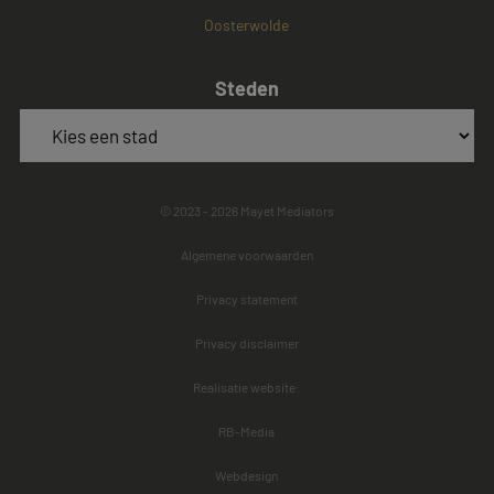
Oosterwolde
Steden
© 2023 - 2026 Mayet Mediators
Algemene voorwaarden
Privacy statement
Privacy disclaimer
Realisatie website:
RB-Media
Webdesign