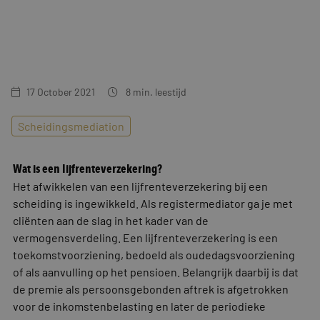
Training & Leiderschap
Referenties
Blogs
Documenten
17 October 2021
8
min. leestijd
Gratis folder
Scheidingsmediation
Contact
Wat is een lijfrenteverzekering?
Het afwikkelen van een lijfrenteverzekering bij een
scheiding is ingewikkeld. Als registermediator ga je met
cliënten aan de slag in het kader van de
vermogensverdeling. Een lijfrenteverzekering is een
toekomstvoorziening, bedoeld als oudedagsvoorziening
of als aanvulling op het pensioen. Belangrijk daarbij is dat
de premie als persoonsgebonden aftrek is afgetrokken
voor de inkomstenbelasting en later de periodieke