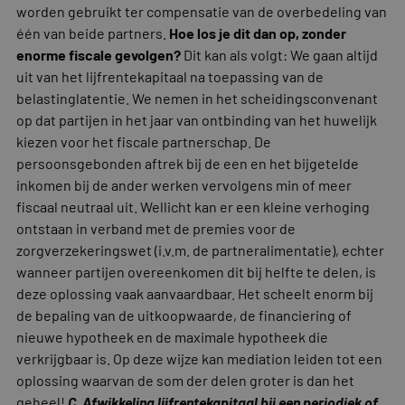
worden gebruikt ter compensatie van de overbedeling van
één van beide partners.
Hoe los je dit dan op, zonder
enorme fiscale gevolgen?
Dit kan als volgt: We gaan altijd
uit van het lijfrentekapitaal na toepassing van de
belastinglatentie. We nemen in het scheidingsconvenant
op dat partijen in het jaar van ontbinding van het huwelijk
kiezen voor het fiscale partnerschap. De
persoonsgebonden aftrek bij de een en het bijgetelde
inkomen bij de ander werken vervolgens min of meer
fiscaal neutraal uit. Wellicht kan er een kleine verhoging
ontstaan in verband met de premies voor de
zorgverzekeringswet (i.v.m. de partneralimentatie), echter
wanneer partijen overeenkomen dit bij helfte te delen, is
deze oplossing vaak aanvaardbaar. Het scheelt enorm bij
de bepaling van de uitkoopwaarde, de financiering of
nieuwe hypotheek en de maximale hypotheek die
verkrijgbaar is. Op deze wijze kan mediation leiden tot een
oplossing waarvan de som der delen groter is dan het
geheel!
C. Afwikkeling lijfrentekapitaal bij een periodiek of