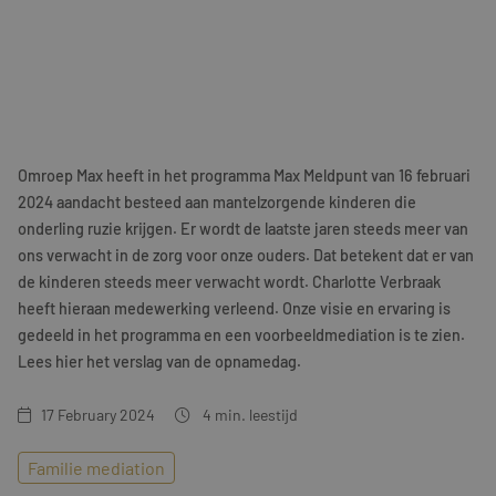
Training & Leiderschap
Referenties
Blogs
Documenten
Omroep Max heeft in het programma Max Meldpunt van 16 februari
Gratis folder
2024 aandacht besteed aan mantelzorgende kinderen die
onderling ruzie krijgen. Er wordt de laatste jaren steeds meer van
Contact
ons verwacht in de zorg voor onze ouders. Dat betekent dat er van
de kinderen steeds meer verwacht wordt. Charlotte Verbraak
heeft hieraan medewerking verleend. Onze visie en ervaring is
gedeeld in het programma en een voorbeeldmediation is te zien.
Lees hier het verslag van de opnamedag.
17 February 2024
4
min. leestijd
Familie mediation