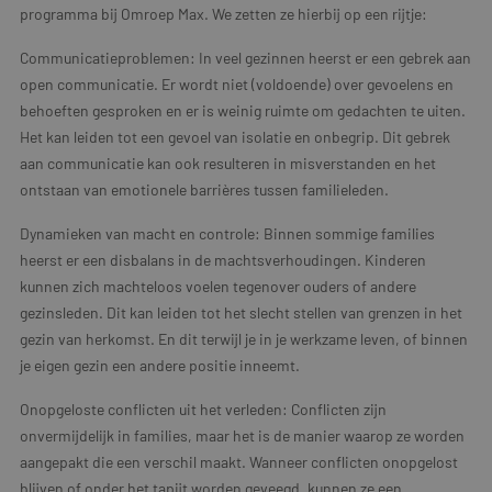
programma bij Omroep Max. We zetten ze hierbij op een rijtje:
Communicatieproblemen: In veel gezinnen heerst er een gebrek aan
open communicatie. Er wordt niet (voldoende) over gevoelens en
behoeften gesproken en er is weinig ruimte om gedachten te uiten.
Het kan leiden tot een gevoel van isolatie en onbegrip. Dit gebrek
aan communicatie kan ook resulteren in misverstanden en het
ontstaan van emotionele barrières tussen familieleden.
Dynamieken van macht en controle: Binnen sommige families
heerst er een disbalans in de machtsverhoudingen. Kinderen
kunnen zich machteloos voelen tegenover ouders of andere
gezinsleden. Dit kan leiden tot het slecht stellen van grenzen in het
gezin van herkomst. En dit terwijl je in je werkzame leven, of binnen
je eigen gezin een andere positie inneemt.
Onopgeloste conflicten uit het verleden: Conflicten zijn
onvermijdelijk in families, maar het is de manier waarop ze worden
aangepakt die een verschil maakt. Wanneer conflicten onopgelost
blijven of onder het tapijt worden geveegd, kunnen ze een