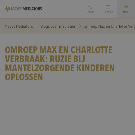
Bel ons
Diensten
Menu
Mediation bij scheiding
Mayet Mediators
Blogs over mediation
Omroep Max en Charlotte Verb
Arbeidsmediation
Ouderschapsplan opstellen
OMROEP MAX EN CHARLOTTE
VERBRAAK: RUZIE BIJ
Overige mediation
Financieel scheidingsrapport
MANTELZORGENDE KINDEREN
OPLOSSEN
Oriëntatiegesprek aanvragen
Relatie mediation
Zakelijke mediation
Werkgebied
Second opinion echtscheiding
Vertrouwenspersoon
Branches
Familie mediation
Diensten
Preventieve mediation
Over ons