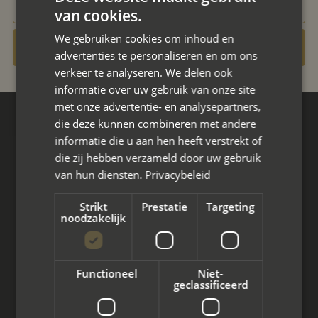
aanvraag@mayet.nl
van cookies.
We gebruiken cookies om inhoud en
Contact opnemen
advertenties te personaliseren en om ons
verkeer te analyseren. We delen ook
informatie over uw gebruik van onze site
met onze advertentie- en analysepartners,
die deze kunnen combineren met andere
Hoofdkantoor
informatie die u aan hen heeft verstrekt of
Den Berg 16A
die zij hebben verzameld door uw gebruik
4661 KZ Halsteren,
van hun diensten.
Privacybeleid
085 - 773 02 12
Strikt
Prestatie
Targeting
noodzakelijk
aanvraag@mayet.nl
Functioneel
Niet-
geclassificeerd
Wat we doen