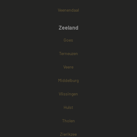
geplaatst door
.doubleclick.net
DoubleClick
Veenendaal
(eigendom van
Google) om te
bepalen of de
browser van d
Zeeland
websitebezoek
cookies onders
Goes
Terneuzen
Veere
Middelburg
Vlissingen
Hulst
Tholen
Zierikzee