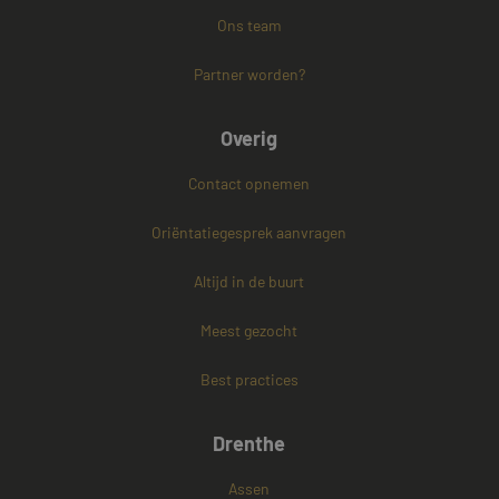
Ons team
Partner worden?
Overig
PHPSESSID
Sessie
PHP.net
www.mayetmediators.nl
Contact opnemen
Oriëntatiegesprek aanvragen
Google Privacy Policy
Altijd in de buurt
Meest gezocht
Best practices
Drenthe
Assen