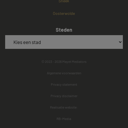
Sneek
Oosterwolde
Steden
© 2023 - 2026 Mayet Mediators
Algemene voorwaarden
Privacy statement
Privacy disclaimer
Realisatie website:
RB-Media