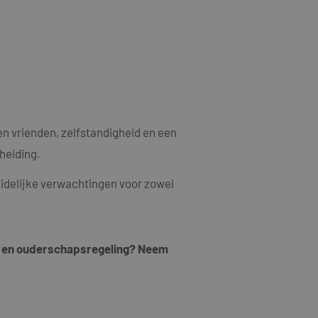
als een unieke
ytische doeleinden.
ten microsoft-
niseert tussen veel
kers kunnen worden
ruiken om het
n.
bruiker de website
ebruiker mogelijk
t.
en vrienden, zelfstandigheid en een
t informatie uit
heiding.
er eventuele
dat hij de genoemde
duidelijke verwachtingen voor zowel
ducten te leveren,
t informatie uit
er eventuele
ing en ouderschapsregeling? Neem
dat hij de genoemde
ndom van Google)
 cookies