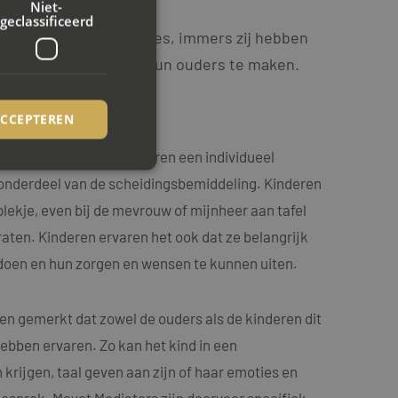
Niet-
geclassificeerd
e voor hun eigen proces, immers zij hebben
met de scheiding van hun ouders te maken.
idingsbegeleiding
ACCEPTEREN
t wij ook voor alle kinderen een individueel
onderdeel van de scheidingsbemiddeling. Kinderen
rd
lekje, even bij de mevrouw of mijnheer aan tafel
ten. Kinderen ervaren het ook dat ze belangrijk
elding en
doen en hun zorgen en wensen te kunnen uiten.
ookie-Script.com-
en gemerkt dat zowel de ouders als de kinderen dit
ezoekers te
ie-Script.com is
ebben ervaren. Zo kan het kind in een
op basis van de PHP-
 krijgen, taal geven aan zijn of haar emoties en
emene doeleinden die
uikerssessies te