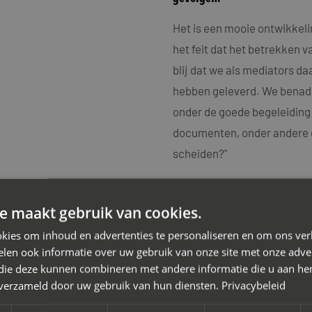
Het is een mooie ontwikkel
het feit dat het betrekken v
blij dat we als mediators da
hebben geleverd. We benadru
onder de goede begeleiding
documenten, onder andere ov
scheiden?"
In ieder geval adviseren wij:
e maakt gebruik van cookies.
Laat kinderen meeprat
kies om inhoud en advertenties te personaliseren en om ons ver
gehoord worden, maar 
len ook informatie over uw gebruik van onze site met onze adver
keuzes te dragen.
 die deze kunnen combineren met andere informatie die u aan hen
n verzameld door uw gebruik van hun diensten.
Privacybeleid
Praat met de kinderen