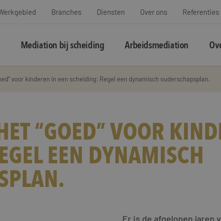
Werkgebied
Branches
Diensten
Over ons
Referenties
Mediation bij scheiding
Arbeidsmediation
Ove
oed” voor kinderen in een scheiding: Regel een dynamisch ouderschapsplan.
HET “GOED” VOOR KIND
REGEL EEN DYNAMISCH
SPLAN.
Er is de afgelopen jaren