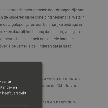
ing dat steeds meer mensen doordrongen zijn van
an de kinderen bij de scheiding helpend is. We zijn
ar de afgelopen jaren een belangrijke bijdrage in
kken daarbij het belang dat dit zorgvuldig en
 gebeurt.
Lees hier
ook nog enkele handige
er "Hoe vertel je de kinderen dat je gaat
en maar niet KIEZEN. Ze willen en moeten
keer te
dienen niet de verantwoordelijkheid voor
tentie- en
 heeft verstrekt
 en niet tegen de kinderen en neem hun