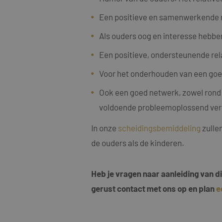
MUID
Micro
Corp
.clari
Een positieve en samenwerkende r
Als ouders oog en interesse hebbe
MR
Micro
Corp
Een positieve, ondersteunende rel
.c.cla
ANONCHK
Micro
Voor het onderhouden van een goed
Corp
.c.cla
Ook een goed netwerk, zowel rond o
IDE
Goog
voldoende probleemoplossend verm
.doub
In onze
scheidingsbemiddeling
zulle
_fbp
Meta
de ouders als de kinderen.
Inc.
.maye
_gcl_au
Goog
Heb je vragen naar aanleiding van 
.maye
gerust contact met ons op en plan
e
test_cookie
Goog
.doub