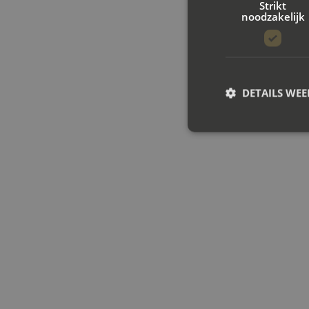
Strikt
noodzakelijk
DETAILS WE
S
Strikt noodzakelijke
accountbeheer. De we
Naam
CookieScriptConse
PHPSESSID