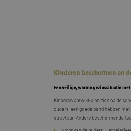
Naam
Naam
fp_user_id
Aanbi
Naam
Dome
_clck
MUID
Micro
Corp
.bing
Kinderen beschermen en de
_ga_4ZL076M2M8
_ga
MR
Micro
Een veilige, warme gezinssituatie met 
Corp
.c.bi
Kinderen ontwikkelen zich na de sch
SRM_B
Micro
Corp
ouders, een goede band hebben met al
.c.bi
structuur. Andere beschermende fac
SM
.c.cla
_clsk
Humor van de ouders. Het relativee