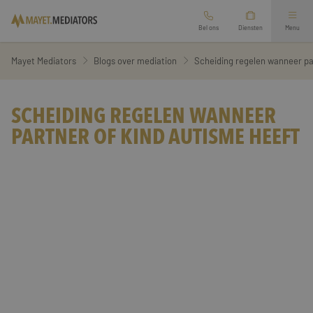
Bel ons
Diensten
Menu
Mediation bij scheiding
Mayet Mediators
Blogs over mediation
Scheiding regelen wanneer pa
Arbeidsmediation
Ouderschapsplan opstellen
SCHEIDING REGELEN WANNEER
PARTNER OF KIND AUTISME HEEFT
Overige mediation
Financieel scheidingsrapport
Oriëntatiegesprek aanvragen
Relatie mediation
Zakelijke mediation
Werkgebied
Second opinion echtscheiding
Vertrouwenspersoon
Branches
Familie mediation
Diensten
Preventieve mediation
Over ons