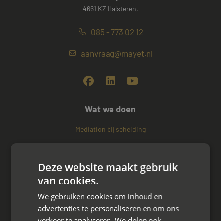
4661 KZ Halsteren,
085 - 773 02 12
aanvraag@mayet.nl
Wat we doen
Mediation bij scheiding
Arbeidsmediation
Deze website maakt gebruik
Zakelijke mediation
van cookies.
Familie mediation
We gebruiken cookies om inhoud en
advertenties te personaliseren en om ons
Vertrouwenspersoon
verkeer te analyseren. We delen ook