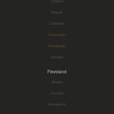
Tynaarlo
PHPSESSID
Sessie
PHP.net
www.mayetmediators.nl
Meppel
Zuidlaren
Google Privacy Policy
Coevorden
Hoogeveen
Drenthe
Flevoland
Almere
Dronten
Emmeloord