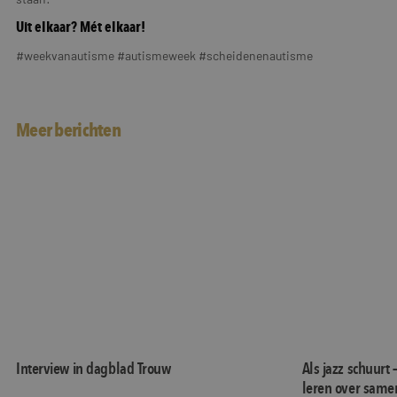
Uit elkaar? Mét elkaar!
#weekvanautisme #autismeweek #scheidenenautisme
Meer berichten
Interview in dagblad Trouw
Als jazz schuur
Interview in dagblad Trouw
Als jazz schuurt 
leren over same