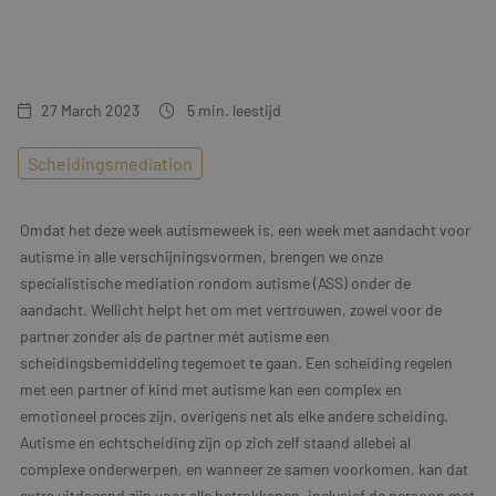
Training & Leiderschap
Referenties
Blogs
27 March 2023
5
min. leestijd
Documenten
Scheidingsmediation
Gratis folder
Omdat het deze week autismeweek is, een week met aandacht voor
Contact
autisme in alle verschijningsvormen, brengen we onze
specialistische mediation rondom autisme (ASS) onder de
aandacht. Wellicht helpt het om met vertrouwen, zowel voor de
partner zonder als de partner mét autisme een
scheidingsbemiddeling tegemoet te gaan. Een scheiding regelen
met een partner of kind met autisme kan een complex en
emotioneel proces zijn, overigens net als elke andere scheiding.
Autisme en echtscheiding zijn op zich zelf staand allebei al
complexe onderwerpen, en wanneer ze samen voorkomen, kan dat
extra uitdagend zijn voor alle betrokkenen, inclusief de persoon met