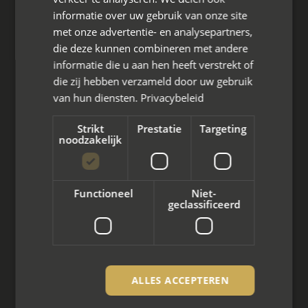
informatie over uw gebruik van onze site
Scheiden met kinderen
met onze advertentie- en analysepartners,
die deze kunnen combineren met andere
Scheiden met koophuis
informatie die u aan hen heeft verstrekt of
die zij hebben verzameld door uw gebruik
Scheiden met eigen bedrijf
van hun diensten.
Privacybeleid
Over mayet
Strikt
Prestatie
Targeting
noodzakelijk
Over ons
Ons team
Functioneel
Niet-
geclassificeerd
Partner worden?
Overig
Contact opnemen
ALLES ACCEPTEREN