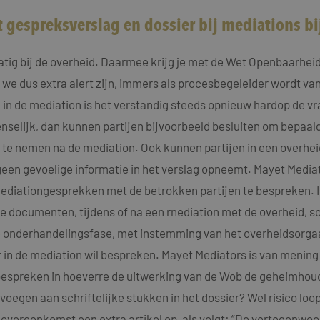
 gespreksverslag en dossier bij mediations bi
ig bij de overheid. Daarmee krijg je met de Wet Openbaarheid
 dus extra alert zijn, immers als procesbegeleider wordt van
k in de mediation is het verstandig steeds opnieuw hardop de vraa
enselijk, dan kunnen partijen bijvoorbeeld besluiten om bepaa
 te nemen na de mediation. Ook kunnen partijen in een overheid
en gevoelige informatie in het verslag opneemt. Mayet Mediato
ediationgesprekken met de betrokken partijen te bespreken. In
 documenten, tijdens of na een rnediation met de overheid, s
 de onderhandelingsfase, met instemming van het overheidsorga
in de mediation wil bespreken. Mayet Mediators is van mening 
n bespreken in hoeverre de uitwerking van de Wob de geheimhou
oevoegen aan schriftelijke stukken in het dossier? Wel risico l
vereenkomst een extra artikel op, als volgt: “De vertegenwoo