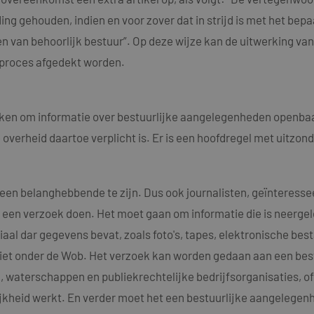
ng gehouden, indien en voor zover dat in strijd is met het bep
n van behoorlijk bestuur”. Op deze wijze kan de uitwerking v
nproces afgedekt worden.
oeken om informatie over bestuurlijke aangelegenheden openb
 overheid daartoe verplicht is. Er is een hoofdregel met uitzo
een belanghebbende te zijn. Dus ook journalisten, geïnteresseer
een verzoek doen. Het moet gaan om informatie die is neergel
iaal dar gegevens bevat, zoals foto's, tapes, elektronische best
s niet onder de Wob. Het verzoek kan worden gedaan aan een be
waterschappen en publiekrechtelijke bedrijfsorganisaties, of a
jkheid werkt. En verder moet het een bestuurlijke aangelegenhe