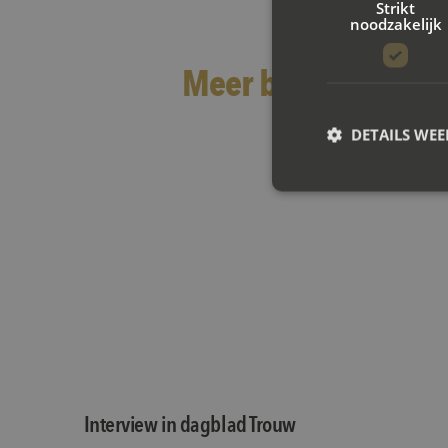
Strikt
noodzakelijk
Meer berichten
DETAILS WE
Interview in dagblad Trouw
S
Strikt noodzakelijke
accountbeheer. De we
Naam
CookieScriptConse
PHPSESSID
Interview in dagblad Trouw