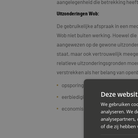
aangelegenheid die betrekking heeft
Uitzonderingen Wob:
De gebruikelijke afspraak in een me
Wob niet buiten werking. Hoewel die 
aangewezen op de gewone uitzondering
staat, maar ook vertrouwelijk meeged
relatieve uitzonderingsgronden moe
verstrekken als her belang van open
opsporing en vervolging van strafb
Deze websit
eerbiediging van de persoonlijke l
We gebruiken coo
economische en financiële belang
analyseren. We de
Le
analysepartners,
of die zij hebbe