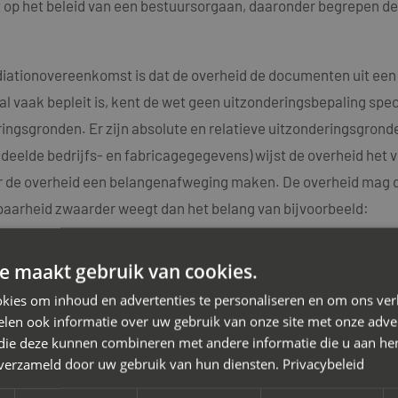
 op het beleid van een bestuursorgaan, daaronder begrepen de 
diationovereenkomst is dat de overheid de documenten uit een
al vaak bepleit is, kent de wet geen uitzonderingsbepaling spec
sgronden. Er zijn absolute en relatieve uitzonderingsgronden.
eelde bedrijfs- en fabricagegegevens) wijst de overheid het v
r de overheid een belangenafweging maken. De overheid mag d
baarheid zwaarder weegt dan het belang van bijvoorbeeld:
are feiten;
e maakt gebruik van cookies.
evenssfeer;
kies om inhoud en advertenties te personaliseren en om ons ver
en van de Staat.
len ook informatie over uw gebruik van onze site met onze adver
es hier meer
over zakelijke mediation en mediation, ook bij de overhe
 die deze kunnen combineren met andere informatie die u aan hen
n verzameld door uw gebruik van hun diensten.
Privacybeleid