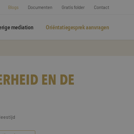
Blogs
Documenten
Gratis folder
Contact
rige mediation
Oriëntatiegesprek aanvragen
RHEID EN DE
leestijd