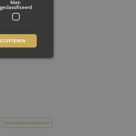
Niet-
geclassificeerd
ACCEPTEREN
amenspel.
Scheiden van een narcist
rd
elding en
ookie-Script.com-
ezoekers te
ie-Script.com is
Scheidingsmediation
op basis van de PHP-
emene doeleinden die
uikerssessies te