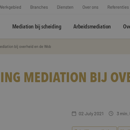
Werkgebied
Branches
Diensten
Over ons
Referenties
Mediation bij scheiding
Arbeidsmediation
Ove
diation bij overheid en de Wob
NG MEDIATION BIJ OVE
02 July 2021
3
min. 