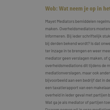
Wob: Wat neem je op in het
Mayet Mediators bemiddelen regelmat
maken. Overheidsmediators moeten we
informeren. Bij ieder schriftelijk stu
bij derden bekend wordt? Is dat onw
ter inzage in te brengen en weer mee
mediator geen verslagen maken, of ge
overheidsmediations dit tijdens de m
mediationverslagen, maar ook andere
bijvoorbeeld aan een bedrijf dat in
een taxatierapport van een makelaar 
overheid in ieder geval met partije
Wat ga je als mediator of partijen t
Daarom nemen wij in onze mediationo