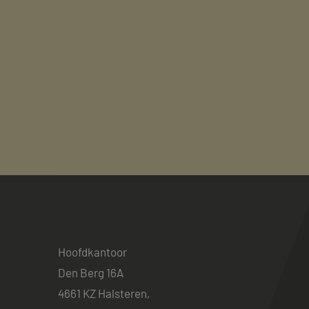
MUID
Micro
Corp
.clari
MR
Micro
Corp
.c.cla
ANONCHK
Micro
Corp
.c.cla
IDE
Goog
.doub
_fbp
Meta
Inc.
.maye
_gcl_au
Goog
.maye
Hoofdkantoor
Den Berg 16A
test_cookie
Goog
.doub
4661 KZ Halsteren,