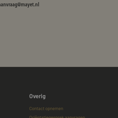
als een unieke
ytische doeleinden.
anvraag@mayet.nl
ten microsoft-
niseert tussen veel
kers kunnen worden
ruiken om het
n.
bruiker de website
ebruiker mogelijk
t.
t informatie uit
er eventuele
dat hij de genoemde
ducten te leveren,
t informatie uit
er eventuele
Overig
dat hij de genoemde
ndom van Google)
Contact opnemen
 cookies
Oriëntatiegesprek aanvragen