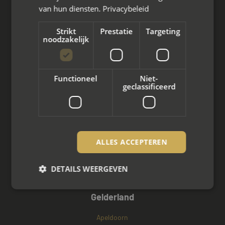
van hun diensten.
Privacybeleid
Flevoland
Strikt
Prestatie
Targeting
Almere
noodzakelijk
Dronten
Functioneel
Niet-
Emmeloord
geclassificeerd
Lelystad
Zeewolde
ALLES ACCEPTEREN
Urk
DETAILS WEERGEVEN
Flevoland
Gelderland
Strikt noodzakelijk
Prestatie
Targeting
Apeldoorn
Functioneel
Niet-geclassificeerd