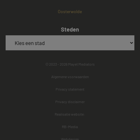
Oosterwolde
Steden
© 2023 - 2026 Mayet Mediators
Algemene voorwaarden
Privacy statement
Privacy disclaimer
Realisatie website:
RB-Media
Webdesign