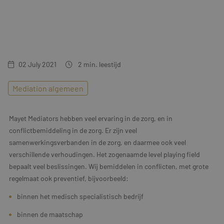
Training & Leiderschap
Referenties
Blogs
Documenten
02 July 2021
2
min. leestijd
Gratis folder
Mediation algemeen
Contact
Mayet Mediators hebben veel ervaring in de zorg, en in
conflictbemiddeling in de zorg. Er zijn veel
samenwerkingsverbanden in de zorg, en daarmee ook veel
verschillende verhoudingen. Het zogenaamde level playing field
bepaalt veel beslissingen. Wij bemiddelen in conflicten, met grote
regelmaat ook preventief, bijvoorbeeld:
binnen het medisch specialistisch bedrijf
binnen de maatschap