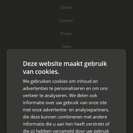
Beilen
Emmen
Roden
Eelde
Tynaarlo
Deze website maakt gebruik
van cookies.
Meppel
We gebruiken cookies om inhoud en
Zuidlaren
advertenties te personaliseren en om ons
verkeer te analyseren. We delen ook
Coevorden
informatie over uw gebruik van onze site
met onze advertentie- en analysepartners,
Hoogeveen
die deze kunnen combineren met andere
informatie die u aan hen heeft verstrekt of
Drenthe
die zij hebben verzameld door uw gebruik